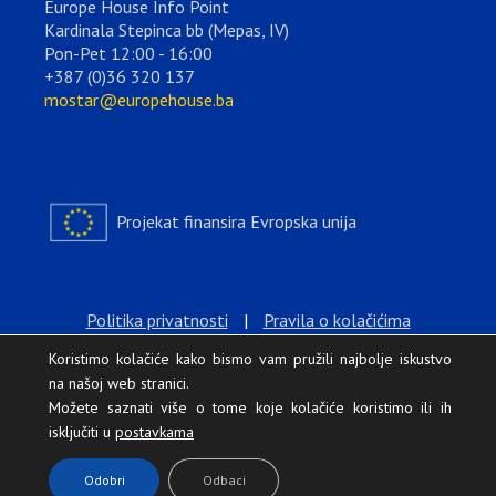
Europe House Info Point
Kardinala Stepinca bb (Mepas, IV)
Pon-Pet 12:00 - 16:00
+387 (0)36 320 137
mostar@europehouse.ba
Projekat finansira Evropska unija
Politika privatnosti
|
Pravila o kolačićima
Koristimo kolačiće kako bismo vam pružili najbolje iskustvo
na našoj web stranici.
Možete saznati više o tome koje kolačiće koristimo ili ih
isključiti u
postavkama
.
Odobri
Odbaci
Europe House © 2026 Sva prava zadržana.