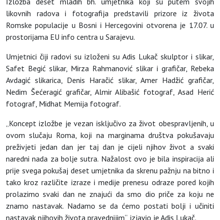
Izložba deset mladih bh. umjetnika koji su putem svojih
likovnih radova i fotografija predstavili prizore iz života
Romske populacije u Bosni i Hercegovini otvorena je 17.07. u
prostorijama EU info centra u Sarajevu.
Umjetnici čiji radovi su izloženi su Adis Lukač skulptor i slikar,
Safet Begić slikar, Mirza Rahmanović slikar i grafičar, Rebeka
Avdagić slikarica, Denis Haračić slikar, Amer Hadžić grafičar,
Nedim Šećeragić grafičar, Almir Alibašić fotograf, Asad Herić
fotograf, Midhat Memija fotograf.
„Koncept izložbe je vezan isključivo za život obespravljenih, u
ovom slučaju Roma, koji na marginama društva pokušavaju
preživjeti jedan dan jer taj dan je cijeli njihov život a svaki
naredni nada za bolje sutra. Nažalost ovo je bila inspiracija ali
prije svega pokušaj deset umjetnika da skrenu pažnju na bitno i
tako kroz različite izraze i medije prenesu odraze pored kojih
prolazimo svaki dan ne znajući da smo dio priče za koju ne
znamo nastavak. Nadamo se da ćemo postati bolji i učiniti
nastavak njihovih života pravednijim“, izjavio je Adis Lukač.