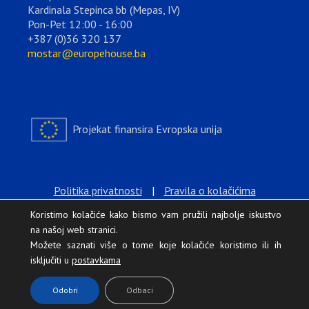
Kardinala Stepinca bb (Mepas, IV)
Pon-Pet 12:00 - 16:00
+387 (0)36 320 137
mostar@europehouse.ba
Projekat finansira Evropska unija
Politika privatnosti
|
Pravila o kolačićima
Koristimo kolačiće kako bismo vam pružili najbolje iskustvo
na našoj web stranici.
Možete saznati više o tome koje kolačiće koristimo ili ih
isključiti u
postavkama
.
Odobri
Odbaci
Europe House © 2026 Sva prava zadržana.