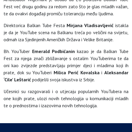
Fest već drugu godinu za redom zato što je glas mladih važan,
te da ovakvi događaji promiču toleranciju među ljudima.
Direktorica Balkan Tube Festa
Mirjana Vladisavljević
istakla
je da je YouTube scena na Balkanu treća po veličini na svijetu,
odmah iza Sjedinjenih Američkih Država i Velike Britanije.
Bh. YouTuber
Emerald Podbićanin
kazao je da Balkan Tube
Fest za njega znači zbližavanje s ostalim YouTuberima te da
oni kao zvijezde predstavljaju primjer djeci i mladima koji ih
prate, dok su YouTuberi
Milica Perić Kovalska
i
Aleksandar
‘Cile’ Leštarić
podijelili svoja iskustva iz Srbije.
Učesnici su razgovarali i o utjecaju popularnih YouTubera na
one kojih prate, ulozi novih tehnologija u komunikaciji mladih
te o prednostima i izazovima novih tehnologija.