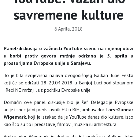
savremene kulture
6 Aprila, 2018
Panel-diskusija o važnosti YouTube scene na i njenoj ulozi
u borbi protiv govora mržnje održana je 5. aprila u
prostorijama Evropske unije u Sarajevu.
To je bila svojevrsna najava ovogodišnjeg Balkan Tube Festa
koji će se održati 28.-29.04.2018. u Banjoj Luci pod sloganom
“Reci NE mržnji”, uz podršku Evropske unije.
Domaćin ove panel diskusije bio je šef Delegacije Evropske
unije i specijalni predstavnik EU u BiH, ambasador
Lars-Gunnar
Wigemark
, koji je istakao da je YouTube danas dio kulture, isto
kao što su to i predstave, filmovi, muzika ili arhitektura.
Ambasador Wigemark je dodao da EU podržava Balkan Tube