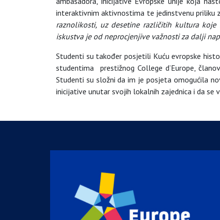
ambasadora, inicijative Evropske unije koja nast
interaktivnim aktivnostima te jedinstvenu priliku z
raznolikosti, uz desetine različitih kultura ko
iskustva je od neprocjenjive važnosti za dalji nap
Studenti su također posjetili Kuću evropske histori
studentima prestižnog College d’Europe, članovi
Studenti su složni da im je posjeta omogućila nov
inicijative unutar svojih lokalnih zajednica i da se