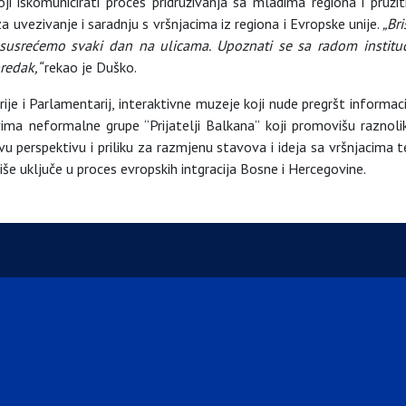
oji iskomunicirati proces pridruživanja sa mladima regiona i pru
a uvezivanje i saradnju s vršnjacima iz regiona i Evropske unije.
„Br
je susrećemo svaki dan na ulicama. Upoznati se sa radom instituc
redak,“
rekao je Duško.
je i Parlamentarij, interaktivne muzeje koji nude pregršt informacija
ma neformalne grupe “Prijatelji Balkana” koji promovišu raznoli
u perspektivu i priliku za razmjenu stavova i ideja sa vršnjacima t
 više uključe u proces evropskih intgracija Bosne i Hercegovine.