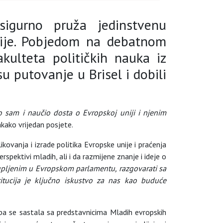
asigurno pruža jedinstvenu
Unije. Pobjedom na debatnom
kulteta političkih nauka iz
u putovanje u Brisel i dobili
o sam i naučio dosta o Evropskoj uniji i njenim
akako vrijedan posjete.
ovanja i izrade politika Evropske unije i praćenja
spektivi mladih, ali i da razmijene znanje i ideje o
upljenim u Evropskom parlamentu, razgovarati sa
titucija je ključno iskustvo za nas kao buduće
rupa se sastala sa predstavnicima Mladih evropskih