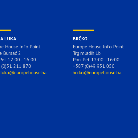
JA LUKA
BRČKO
pe House Info Point
Europe House Info Point
e Bursać 2
Trg mladih 1b
Pet 12:00 - 16:00
Pon-Pet 12:00 - 16:00
 (0)51 211 870
+387 (0)49 951 050
aluka@europehouse.ba
brcko@europehouse.ba