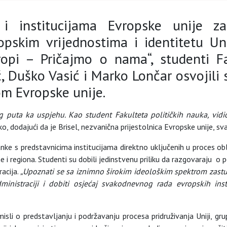
 i institucijama Evropske unije z
opskim vrijednostima i identitetu 
opi – Pričajmo o nama“, studenti Fa
, Duško Vasić i Marko Lončar osvojili s
om Evropske unije.
og puta ka uspjehu. Kao student Fakulteta političkih nauka, vidi
o, dodajući da je Brisel, nezvanična prijestolnica Evropske unije, sv
ke s predstavnicima institucijama direktno uključenih u proces oblik
i regiona. Studenti su dobili jedinstvenu priliku da razgovaraju o per
acija.
„Upoznati se sa iznimno širokim ideološkim spektrom zast
dministraciji i dobiti osjećaj svakodnevnog rada evropskih ins
amisli o predstavljanju i podržavanju procesa pridruživanja Uniji, g