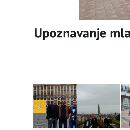
Upoznavanje mladi
Array