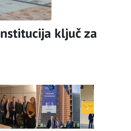
stitucija ključ za