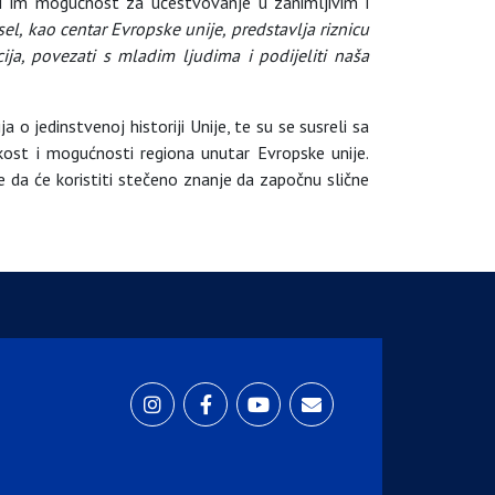
žiti im mogućnost za učestvovanje u zanimljivim i
isel, kao centar Evropske unije, predstavlja riznicu
ija, povezati s mladim ljudima i podijeliti naša
 o jedinstvenoj historiji Unije, te su se susreli sa
kost i mogućnosti regiona unutar Evropske unije.
e da će koristiti stečeno znanje da započnu slične