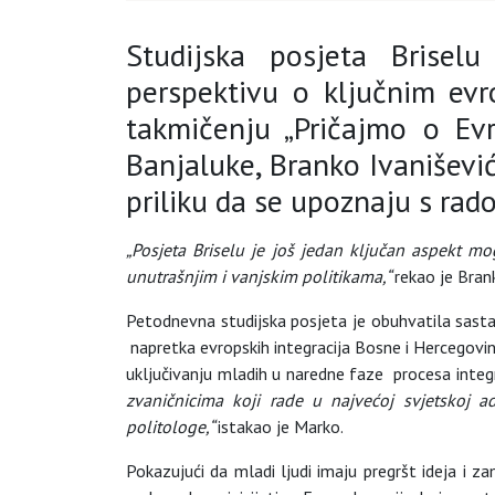
Studijska posjeta Briselu
perspektivu o ključnim evr
takmičenju „Pričajmo o Evr
Banjaluke, Branko Ivanišević
priliku da se upoznaju s rad
„Posjeta Briselu je još jedan ključan aspekt m
unutrašnjim i vanjskim politikama,“
rekao je Brank
Petodnevna studijska posjeta je obuhvatila sastan
napretka evropskih integracija Bosne i Hercegovine 
uključivanju mladih u naredne faze procesa integr
zvaničnicima koji rade u najvećoj svjetskoj a
politologe,“
istakao je Marko.
Pokazujući da mladi ljudi imaju pregršt ideja i z