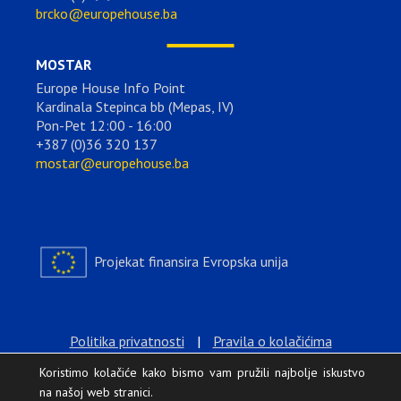
brcko@europehouse.ba
MOSTAR
Europe House Info Point
Kardinala Stepinca bb (Mepas, IV)
Pon-Pet 12:00 - 16:00
+387 (0)36 320 137
mostar@europehouse.ba
Projekat finansira Evropska unija
Politika privatnosti
|
Pravila o kolačićima
Koristimo kolačiće kako bismo vam pružili najbolje iskustvo
na našoj web stranici.