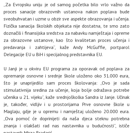
„Za Evropsku uniju je od samog početka bilo vrlo važno da
proces sanacije obrazovnih ustanova nakon poplava bude
sveobuhvatan i uzme u obzir sve aspekte obrazovanja i učenja.
Fizička sanacija školskih objekata nije dostatna, te smo zato
doznačili i finansijska sredstva za nabavku namještaja i opreme
za obrazovne ustanove, kao što kvalitetan proces učenja i
predavanja i zahtijeva“, kaže Andy McGuffie, portparol
Delegacije EU u BiH i specijalnog predstavnika EU.
U Janji je u okviru EU programa za oporavak od poplava za
opremanje osnovne i srednje škole uloženo oko 31.000 eura,
što je unaprijedilo sam proces školovanja: „Ovo je sada
stimulativnija sredina za učenje, koja bolje odražava potrebe
učenika u 21. vijeku”, kaže srednjoškolka Sandra iz Janje. Učinak
je, također, vidljiv i u prostorijama Prve osnovne škole u
Maglaju, gdje je u opremu i namještaj uloženo 20.000 eura.
„Ova pomoć će doprinijeti da naša djeca steknu potrebna
znanja i olakšati rad nas nastavnika u budućnosti”, ističe
nastavnik Mirza Bradarić.