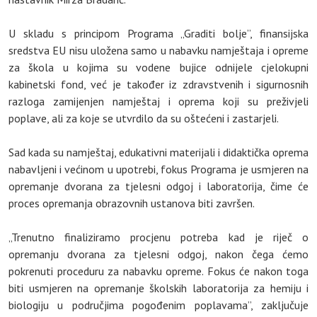
U skladu s principom Programa „Graditi bolje”, finansijska
sredstva EU nisu uložena samo u nabavku namještaja i opreme
za škola u kojima su vodene bujice odnijele cjelokupni
kabinetski fond, već je također iz zdravstvenih i sigurnosnih
razloga zamijenjen namještaj i oprema koji su preživjeli
poplave, ali za koje se utvrdilo da su oštećeni i zastarjeli.
Sad kada su namještaj, edukativni materijali i didaktička oprema
nabavljeni i većinom u upotrebi, fokus Programa je usmjeren na
opremanje dvorana za tjelesni odgoj i laboratorija, čime će
proces opremanja obrazovnih ustanova biti završen.
„Trenutno finaliziramo procjenu potreba kad je riječ o
opremanju dvorana za tjelesni odgoj, nakon čega ćemo
pokrenuti proceduru za nabavku opreme. Fokus će nakon toga
biti usmjeren na opremanje školskih laboratorija za hemiju i
biologiju u područjima pogođenim poplavama”, zaključuje