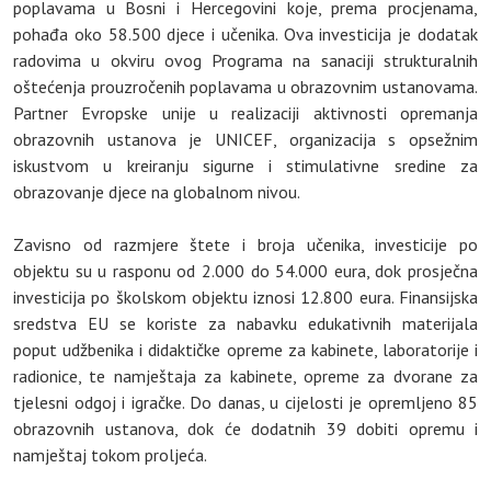
poplavama u Bosni i Hercegovini koje, prema procjenama,
pohađa oko 58.500 djece i učenika. Ova investicija je dodatak
radovima u okviru ovog Programa na sanaciji strukturalnih
oštećenja prouzročenih poplavama u obrazovnim ustanovama.
Partner Evropske unije u realizaciji aktivnosti opremanja
obrazovnih ustanova je UNICEF, organizacija s opsežnim
iskustvom u kreiranju sigurne i stimulativne sredine za
obrazovanje djece na globalnom nivou.
Zavisno od razmjere štete i broja učenika, investicije po
objektu su u rasponu od 2.000 do 54.000 eura, dok prosječna
investicija po školskom objektu iznosi 12.800 eura. Finansijska
sredstva EU se koriste za nabavku edukativnih materijala
poput udžbenika i didaktičke opreme za kabinete, laboratorije i
radionice, te namještaja za kabinete, opreme za dvorane za
tjelesni odgoj i igračke. Do danas, u cijelosti je opremljeno 85
obrazovnih ustanova, dok će dodatnih 39 dobiti opremu i
namještaj tokom proljeća.