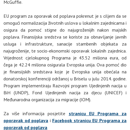
McGuffie.
EU program za oporavak od poplava pokrenut je s ciljem da se
omogući normalizacija životnih uslova u lokalnim zajednicama i
osigura da pomoć stigne do najugroženijih nakon majskih
poplava. Finansijska sredstva se koriste za obnavljanje javnih
usluga i infrastrukture, sanacije stambenih objekata za
najugroženije, te socio-ekonomski oporavak lokalnih zajednica.
Vrijednost cjelokupnog Programa je 43.52 miliona eura, od
čega je 42.24 miliona osigurala Evropska unija. Ova pomoć dio
je finansijskih sredstava koje je Evropska unija obećala na
donatorskoj konferenciji održanoj u Briselu u julu 2014. godine.
Program implementiraju Razvojni program Ujedinjenih nacija u
BiH (UNDP), Fond Ujedinjenih nacija za djecu (UNICEF) i
Međunarodna organizacija za migracije (IOM).
Za više informacija posjetite
stranicu EU Programa za
oporavak od poplava
i
Facebook stranicu EU Programa za
oporavak od poplava