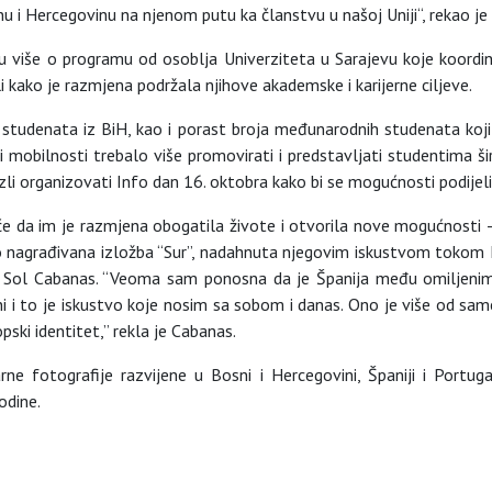
nu i Hercegovinu na njenom putu ka članstvu u našoj Uniji“, rekao j
ju više o programu od osoblja Univerziteta u Sarajevu koje koordini
 kako je razmjena podržala njihove akademske i karijerne ciljeve.
va studenata iz BiH, kao i porast broja međunarodnih studenata ko
ti mobilnosti trebalo više promovirati i predstavljati studentima
i organizovati Info dan 16. oktobra kako bi se mogućnosti podijelil
 da im je razmjena obogatila živote i otvorila nove mogućnosti – S
o nagrađivana izložba “Sur”, nadahnuta njegovim iskustvom tokom
, Sol Cabanas. “Veoma sam ponosna da je Španija među omiljeni
 i to je iskustvo koje nosim sa sobom i danas. Ono je više od sa
pski identitet,” rekla je Cabanas.
rne fotografije razvijene u Bosni i Hercegovini, Španiji i Portuga
odine.