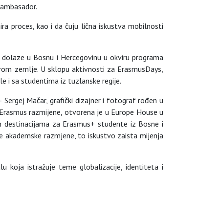
e ambasador.
ra proces, kao i da čuju lična iskustva mobilnosti
ji dolaze u Bosnu i Hercegovinu u okviru programa
 širom zemlje. U sklopu aktivnosti za ErasmusDays,
e i sa studentima iz tuzlanske regije.
ergej Mačar, grafički dizajner i fotograf rođen u
 Erasmus razmijene, otvorena je u Europe House u
m destinacijama za Erasmus+ studente iz Bosne i
me akademske razmjene, to iskustvo zaista mijenja
lu koja istražuje teme globalizacije, identiteta i