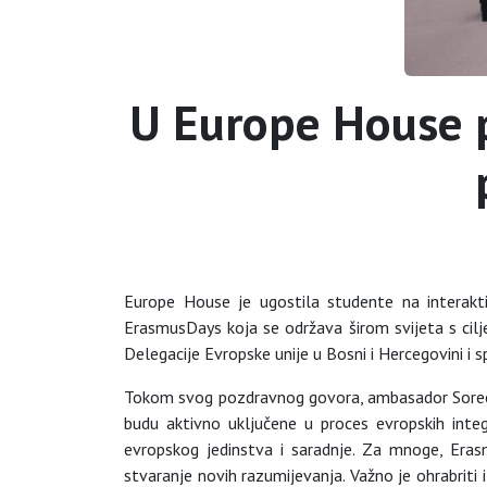
U Europe House 
Europe House je ugostila studente na interakti
ErasmusDays koja se održava širom svijeta s cilj
Delegacije Evropske unije u Bosni i Hercegovini i s
Tokom svog pozdravnog govora, ambasador Soreca j
budu aktivno uključene u proces evropskih integra
evropskog jedinstva i saradnje. Za mnoge, Erasm
stvaranje novih razumijevanja. Važno je ohrabriti 