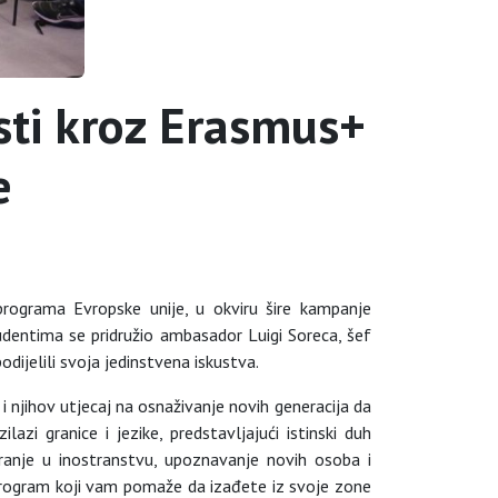
ti kroz Erasmus+
e
programa Evropske unije, u okviru šire kampanje
udentima se pridružio ambasador Luigi Soreca, šef
odijelili svoja jedinstvena iskustva.
njihov utjecaj na osnaživanje novih generacija da
azi granice i jezike, predstavljajući istinski duh
iranje u inostranstvu, upoznavanje novih osoba i
je program koji vam pomaže da izađete iz svoje zone