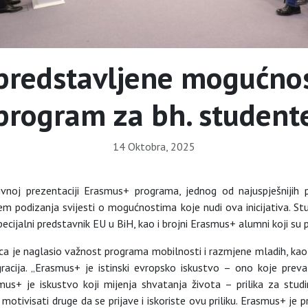
predstavljene mogućnos
program za bh. student
14 Oktobra, 2025
vnoj prezentaciji Erasmus+ programa, jednog od najuspješnijih 
em podizanja svijesti o mogućnostima koje nudi ova inicijativa. St
pecijalni predstavnik EU u BiH, kao i brojni Erasmus+ alumni koji su p
e naglasio važnost programa mobilnosti i razmjene mladih, kao i 
cija. „Erasmus+ je istinski evropsko iskustvo – ono koje prevazil
us+ je iskustvo koji mijenja shvatanja života – prilika za stud
i motivisati druge da se prijave i iskoriste ovu priliku. Erasmus+ 