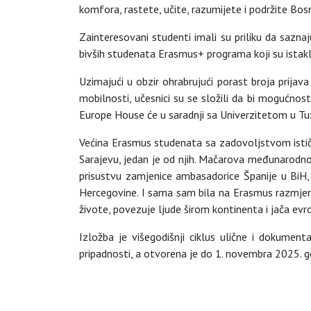
komfora, rastete, učite, razumijete i podržite Bos
Zainteresovani studenti imali su priliku da sazna
bivših studenata Erasmus+ programa koji su istakli
Uzimajući u obzir ohrabrujući porast broja prija
mobilnosti, učesnici su se složili da bi mogućnos
Europe House će u saradnji sa Univerzitetom u Tuzl
Većina Erasmus studenata sa zadovoljstvom ističe
Sarajevu, jedan je od njih. Mačarova međunarodn
prisustvu zamjenice ambasadorice Španije u BiH
Hercegovine. I sama sam bila na Erasmus razmjeni
živote, povezuje ljude širom kontinenta i jača evro
Izložba je višegodišnji ciklus ulične i dokumenta
pripadnosti, a otvorena je do 1. novembra 2025. g