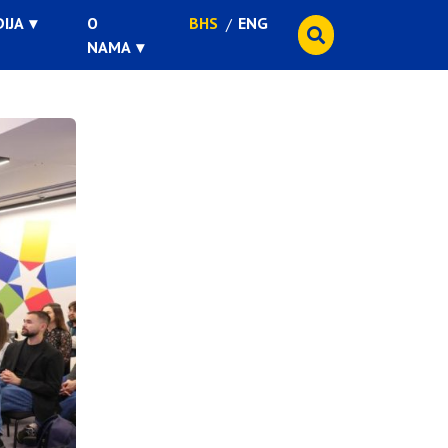
IJA
O
BHS
ENG
NAMA