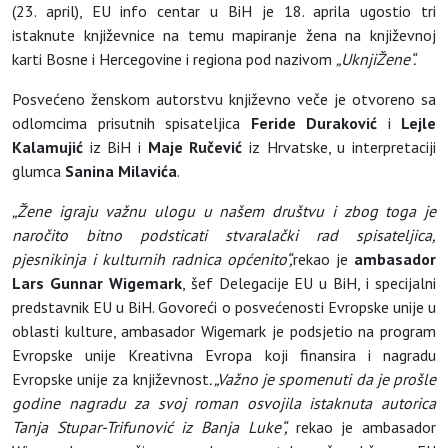
(23. april), EU info centar u BiH je 18. aprila ugostio tri
istaknute književnice na temu mapiranje žena na književnoj
karti Bosne i Hercegovine i regiona pod nazivom
„UknjiŽene“.
Posvećeno ženskom autorstvu književno veče je otvoreno sa
odlomcima prisutnih spisateljica
Feride Duraković
i
Lejle
Kalamujić
iz BiH i
Maje Ručević
iz Hrvatske, u interpretaciji
glumca
Sanina Milavića
.
„Žene igraju važnu ulogu u našem društvu i zbog toga je
naročito bitno podsticati stvaralački rad spisateljica,
pjesnikinja i kulturnih radnica općenito“,
rekao je
ambasador
Lars Gunnar Wigemark
, šef Delegacije EU u BiH, i specijalni
predstavnik EU u BiH. Govoreći o posvećenosti Evropske unije u
oblasti kulture, ambasador Wigemark je podsjetio na program
Evropske unije Kreativna Evropa koji finansira i nagradu
Evropske unije za književnost
. „Važno je spomenuti da je prošle
godine nagradu za svoj roman osvojila istaknuta autorica
Tanja Stupar-Trifunović iz Banja Luke“,
rekao je ambasador