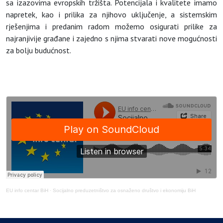
sa izazovima evropskih tržišta. Potencijala i kvalitete imamo
napretek, kao i prilika za njihovo uključenje, a sistemskim
rješenjima i predanim radom možemo osigurati prilike za
najranjivije građane i zajedno s njima stvarati nove mogućnosti
za bolju budućnost.
EU info centar BiH
·
Socijalno preduzetništvo za osnaženo društvo i ekonomiju BiH