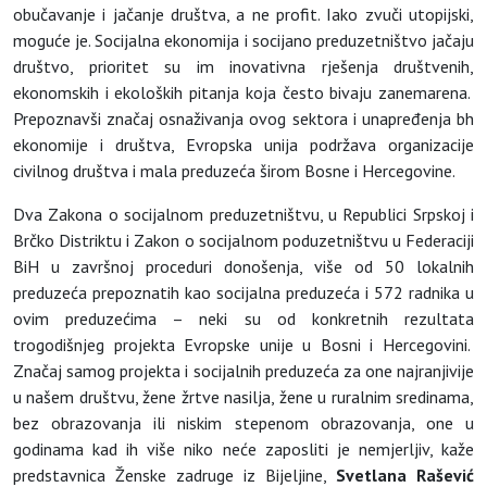
obučavanje i jačanje društva, a ne profit. Iako zvuči utopijski,
moguće je. Socijalna ekonomija i socijano preduzetništvo jačaju
društvo, prioritet su im inovativna rješenja društvenih,
ekonomskih i ekoloških pitanja koja često bivaju zanemarena.
Prepoznavši značaj osnaživanja ovog sektora i unapređenja bh
ekonomije i društva, Evropska unija podržava organizacije
civilnog društva i mala preduzeća širom Bosne i Hercegovine.
Dva Zakona o socijalnom preduzetništvu, u Republici Srpskoj i
Brčko Distriktu i Zakon o socijalnom poduzetništvu u Federaciji
BiH u završnoj proceduri donošenja, više od 50 lokalnih
preduzeća prepoznatih kao socijalna preduzeća i 572 radnika u
ovim preduzećima – neki su od konkretnih rezultata
trogodišnjeg projekta Evropske unije u Bosni i Hercegovini.
Značaj samog projekta i socijalnih preduzeća za one najranjivije
u našem društvu, žene žrtve nasilja, žene u ruralnim sredinama,
bez obrazovanja ili niskim stepenom obrazovanja, one u
godinama kad ih više niko neće zaposliti je nemjerljiv, kaže
predstavnica Ženske zadruge iz Bijeljine,
Svetlana Rašević