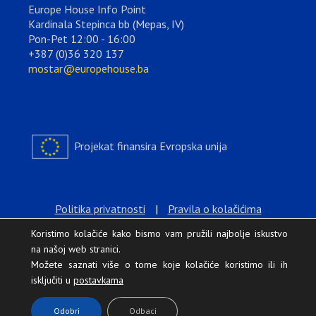
Europe House Info Point
Kardinala Stepinca bb (Mepas, IV)
Pon-Pet 12:00 - 16:00
+387 (0)36 320 137
mostar@europehouse.ba
Projekat finansira Evropska unija
Politika privatnosti
|
Pravila o kolačićima
Koristimo kolačiće kako bismo vam pružili najbolje iskustvo
na našoj web stranici.
Možete saznati više o tome koje kolačiće koristimo ili ih
isključiti u
postavkama
.
Odobri
Odbaci
Europe House © 2026 Sva prava zadržana.