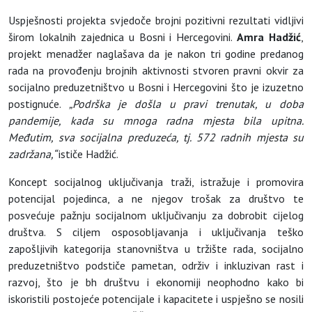
Uspješnosti projekta svjedoče brojni pozitivni rezultati vidljivi
širom lokalnih zajednica u Bosni i Hercegovini.
Amra Hadžić
,
projekt menadžer naglašava da je nakon tri godine predanog
rada na provođenju brojnih aktivnosti stvoren pravni okvir za
socijalno preduzetništvo u Bosni i Hercegovini što je izuzetno
postignuće.
„Podrška je došla u pravi trenutak, u doba
pandemije, kada su mnoga radna mjesta bila upitna.
Međutim, sva socijalna preduzeća, tj. 572 radnih mjesta su
zadržana,“
ističe Hadžić.
Koncept socijalnog uključivanja traži, istražuje i promovira
potencijal pojedinca, a ne njegov trošak za društvo te
posvećuje pažnju socijalnom uključivanju za dobrobit cijelog
društva. S ciljem osposobljavanja i uključivanja teško
zapošljivih kategorija stanovništva u tržište rada, socijalno
preduzetništvo podstiče pametan, održiv i inkluzivan rast i
razvoj, što je bh društvu i ekonomiji neophodno kako bi
iskoristili postojeće potencijale i kapacitete i uspješno se nosili