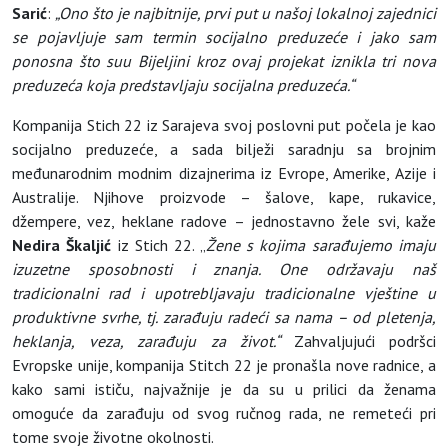
Sarić
:
„Ono što je najbitnije, prvi put u našoj lokalnoj zajednici
se pojavljuje sam termin socijalno preduzeće i jako sam
ponosna što suu Bijeljini kroz ovaj projekat iznikla tri nova
preduzeća koja predstavljaju socijalna preduzeća.“
Kompanija Stich 22 iz Sarajeva svoj poslovni put počela je kao
socijalno preduzeće, a sada bilježi saradnju sa brojnim
međunarodnim modnim dizajnerima iz Evrope, Amerike, Azije i
Australije. Njihove proizvode – šalove, kape, rukavice,
džempere, vez, heklane radove – jednostavno žele svi, kaže
Nedira Škaljić
iz Stich 22. „
Žene s kojima sarađujemo imaju
izuzetne sposobnosti i znanja. One održavaju naš
tradicionalni rad i upotrebljavaju tradicionalne vještine u
produktivne svrhe, tj. zarađuju radeći sa nama – od pletenja,
heklanja, veza, zarađuju za život.“
Zahvaljujući podršci
Evropske unije, kompanija Stitch 22 je pronašla nove radnice, a
kako sami ističu, najvažnije je da su u prilici da ženama
omoguće da zarađuju od svog ručnog rada, ne remeteći pri
tome svoje životne okolnosti.