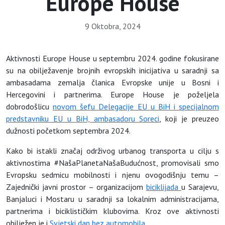
Europe House
9 Oktobra, 2024
Aktivnosti Europe House u septembru 2024. godine fokusirane
su na obilježavenje brojnih evropskih inicijativa u saradnji sa
ambasadama zemalja članica Evropske unije u Bosni i
Hercegovini i partnerima. Europe House je poželjela
dobrodošlicu
novom šefu Delegacije EU u BiH i specijalnom
predstavniku EU u BiH, ambasadoru Soreci
, koji je preuzeo
dužnosti početkom septembra 2024.
Kako bi istakli značaj održivog urbanog transporta u cilju s
aktivnostima #NašaPlanetaNašaBudućnost, promovisali smo
Evropsku sedmicu mobilnosti i njenu ovogodišnju temu –
Zajednički javni prostor – organizacijom
biciklijada
u Sarajevu,
Banjaluci i Mostaru u saradnji sa lokalnim administracijama,
partnerima i biciklističkim klubovima. Kroz ove aktivnosti
obilježen je i
Svjetski dan bez automobila
.