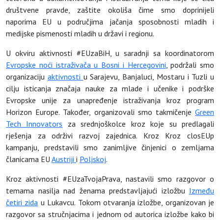
društvene pravde, zaštite okoliša čime smo doprinijeli
naporima EU u područjima jačanja sposobnosti mladih i
medijske pismenosti mladih u državi i regionu.
U okviru aktivnosti #EUzaBiH, u saradnji sa koordinatorom
Evropske noći istraživača u Bosni i Hercegovini
, podržali smo
organizaciju
aktivnosti
u Sarajevu, Banjaluci, Mostaru i Tuzli u
cilju isticanja značaja nauke za mlade i učenike i podrške
Evropske unije za unapređenje istraživanja kroz program
Horizon Europe. Također, organizovali smo takmičenje
Green
Tech Innovators
za srednjoškolce kroz koje su predlagali
rješenja za održivi razvoj zajednica. Kroz Kroz closEUp
kampanju, predstavili smo zanimljive činjenici o zemljama
članicama EU
Austriji
i
Poljskoj
.
Kroz aktivnosti #EUzaTvojaPrava, nastavili smo razgovor o
temama nasilja nad ženama predstavljajući izložbu
Između
četiri zida
u Lukavcu. Tokom otvaranja izložbe, organizovan je
razgovor sa stručnjacima i jednom od autorica izložbe kako bi