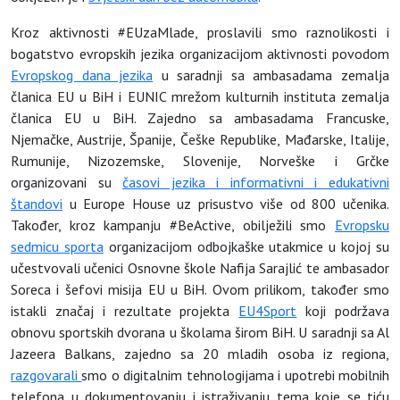
Kroz aktivnosti #EUzaMlade, proslavili smo raznolikosti i
bogatstvo evropskih jezika organizacijom aktivnosti povodom
Evropskog dana jezika
u saradnji sa ambasadama zemalja
članica EU u BiH i EUNIC mrežom kulturnih instituta zemalja
članica EU u BiH. Zajedno sa ambasadama Francuske,
Njemačke, Austrije, Španije, Češke Republike, Mađarske, Italije,
Rumunije, Nizozemske, Slovenije, Norveške i Grčke
organizovani su
časovi jezika i informativni i edukativni
štandovi
u Europe House uz prisustvo više od 800 učenika.
Također, kroz kampanju #BeActive, obilježili smo
Evropsku
sedmicu sporta
organizacijom odbojkaške utakmice u kojoj su
učestvovali učenici Osnovne škole Nafija Sarajlić te ambasador
Soreca i šefovi misija EU u BiH. Ovom prilikom, također smo
istakli značaj i rezultate projekta
EU4Sport
koji podržava
obnovu sportskih dvorana u školama širom BiH. U saradnji sa Al
Jazeera Balkans, zajedno sa 20 mladih osoba iz regiona,
razgovarali
smo o digitalnim tehnologijama i upotrebi mobilnih
telefona u dokumentovanju i istraživanju tema koje se tiću