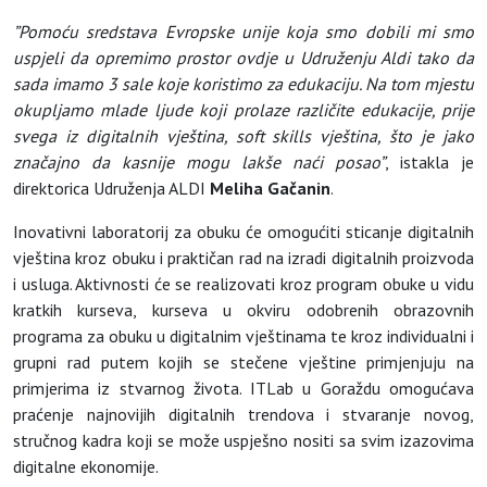
”Pomoću sredstava Evropske unije koja smo dobili mi smo
uspjeli da opremimo prostor ovdje u Udruženju Aldi tako da
sada imamo 3 sale koje koristimo za edukaciju. Na tom mjestu
okupljamo mlade ljude koji prolaze različite edukacije, prije
svega iz digitalnih vještina, soft skills vještina, što je jako
značajno da kasnije mogu lakše naći posao”
, istakla je
direktorica Udruženja ALDI
Meliha Gačanin
.
Inovativni laboratorij za obuku će omogućiti sticanje digitalnih
vještina kroz obuku i praktičan rad na izradi digitalnih proizvoda
i usluga. Aktivnosti će se realizovati kroz program obuke u vidu
kratkih kurseva, kurseva u okviru odobrenih obrazovnih
programa za obuku u digitalnim vještinama te kroz individualni i
grupni rad putem kojih se stečene vještine primjenjuju na
primjerima iz stvarnog života. ITLab u Goraždu omogućava
praćenje najnovijih digitalnih trendova i stvaranje novog,
stručnog kadra koji se može uspješno nositi sa svim izazovima
digitalne ekonomije.