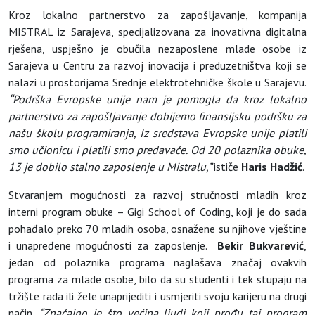
Kroz lokalno partnerstvo za zapošljavanje, kompanija
MISTRAL iz Sarajeva, specijalizovana za inovativna digitalna
rješena, uspješno je obučila nezaposlene mlade osobe iz
Sarajeva u Centru za razvoj inovacija i preduzetništva koji se
nalazi u prostorijama Srednje elektrotehničke škole u Sarajevu.
“
Podrška Evropske unije nam je pomogla da kroz lokalno
partnerstvo za zapošljavanje dobijemo finansijsku podršku za
našu školu programiranja, Iz sredstava Evropske unije platili
smo učionicu i platili smo predavače. Od 20 polaznika obuke,
13 je dobilo stalno zaposlenje u Mistralu,”
ističe
Haris Hadžić
.
Stvaranjem mogućnosti za razvoj stručnosti mladih kroz
interni program obuke – Gigi School of Coding, koji je do sada
pohađalo preko 70 mladih osoba, osnažene su njihove vještine
i unapređene mogućnosti za zaposlenje.
Bekir Bukvarević
,
jedan od polaznika programa naglašava značaj ovakvih
programa za mlade osobe, bilo da su studenti i tek stupaju na
tržište rada ili žele unaprijediti i usmjeriti svoju karijeru na drugi
način.
“Značajno je što većina ljudi koji prođu taj program