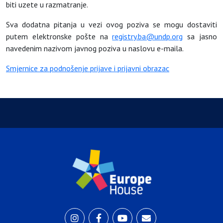
biti uzete u razmatranje.
Sva dodatna pitanja u vezi ovog poziva se mogu dostaviti
putem elektronske pošte na
registry.ba@undp.org
sa jasno
navedenim nazivom javnog poziva u naslovu e-maila.
Smjernice za podnošenje prijave i prijavni obrazac