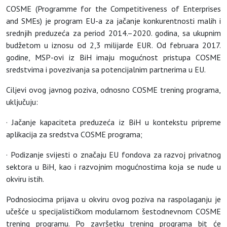
COSME (Programme for the Competitiveness of Enterprises
and SMEs) je program EU-a za jačanje konkurentnosti malih i
srednjih preduzeća za period 2014.–2020. godina, sa ukupnim
budžetom u iznosu od 2,3 milijarde EUR. Od februara 2017.
godine, MSP-ovi iz BiH imaju mogućnost pristupa COSME
sredstvima i povezivanja sa potencijalnim partnerima u EU.
Ciljevi ovog javnog poziva, odnosno COSME trening programa,
uključuju:
· Jačanje kapaciteta preduzeća iz BiH u kontekstu pripreme
aplikacija za sredstva COSME programa;
· Podizanje svijesti o značaju EU fondova za razvoj privatnog
sektora u BiH, kao i razvojnim mogućnostima koja se nude u
okviru istih.
Podnosiocima prijava u okviru ovog poziva na raspolaganju je
učešće u specijalističkom modularnom šestodnevnom COSME
trening programu. Po završetku trening programa bit će