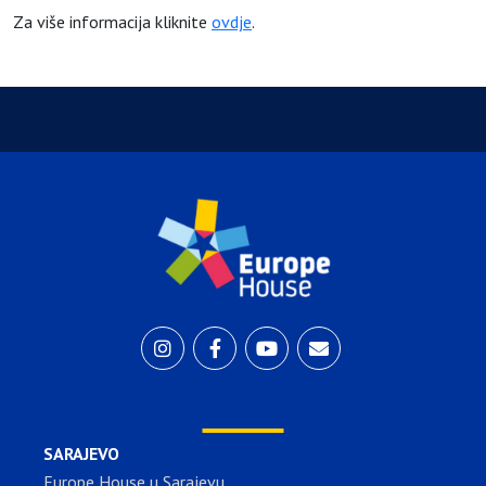
Za više informacija kliknite
ovdje
.
SARAJEVO
Europe House u Sarajevu