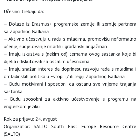
Učesnici trebaju da:
– Dolaze iz Erasmus+ programske zemlje ili zemlje partnera
sa Zapadnog Balkana
– Aktivno učestvuju u radu s mladima, promovišu neformalno
učenje, sudjelovanje mladih i građanski angažman
– Imaju iskustva s (nekim od) temama ovog sastanka koje bi
dijelili i diskutovali sa ostalim učesnicima
– Imaju snažan interes da doprinesu razvoju rada s mladima i
omladinskih politika u Evropi i / ili regiji Zapadnog Balkana
– Budu motivirani i sposobni da ostanu sve vrijeme trajanja
sastanka
– Budu sposobni za aktivno učestvovanje u programu na
engleskom jeziku.
Rok za prijavu: 24. avgust
Organizator: SALTO South East Europe Resource Centre
(SALTO)