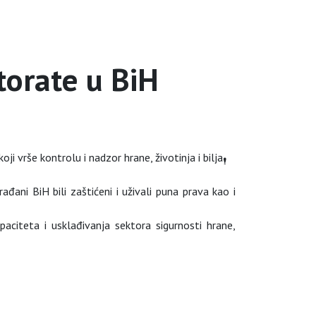
torate u BiH
i vrše kontrolu i nadzor hrane, životinja i bilja
đani BiH bili zaštićeni i uživali puna prava kao i
paciteta i usklađivanja sektora sigurnosti hrane,