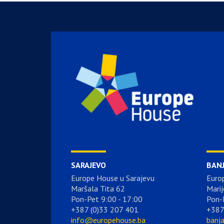
SARAJEVO
BAN
Europe House u Sarajevu
Euro
Maršala Tita 62
Marij
Pon-Pet 9:00 - 17:00
Pon-
+387 (0)33 207 401
+387
info@europehouse.ba
banj