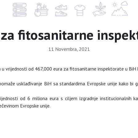
za fitosanitarne inspek
11 Novembra, 2021
u vrijednosti od 467,000 eura za fitosanitarne inspektorate u BiH koj
a pomaže usklađivanje BiH sa standardima Evropske unije kako bi gra
jednosti od 6 miliona eura s ciljem izgradnje institucionalnih ka
tečevinom Evropske unije.