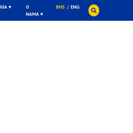
IJA
O
BHS
ENG
NAMA