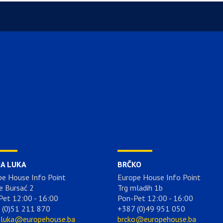
JA LUKA
BRČKO
pe House Info Point
Europe House Info Point
e Bursać 2
Trg mladih 1b
Pet 12:00 - 16:00
Pon-Pet 12:00 - 16:00
 (0)51 211 870
+387 (0)49 951 050
aluka@europehouse.ba
brcko@europehouse.ba