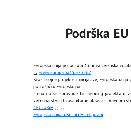
Podrška EU 
Evropska unija je donirala 33 nova terenska vozila 
www.europa.ba/?p=73267
Kroz brojne projekte i inicijative, Evropska unij
potrošači u Evropskoj uniji.
Trenutno se sprovode tri twinning projekta u vri
veterinarstva i fitosanitarne oblasti s pravnom s
#EUzaBiH
Evropska unija u Bosni i Hercegovini