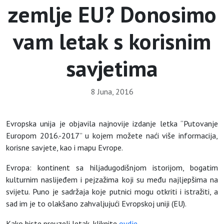
zemlje EU? Donosimo
vam letak s korisnim
savjetima
8 Juna, 2016
Evropska unija je objavila najnovije izdanje letka “Putovanje
Europom 2016.-2017” u kojem možete naći više informacija,
korisne savjete, kao i mapu Evrope.
Evropa: kontinent sa hiljadugodišnjom istorijom, bogatim
kulturnim naslijeđem i pejzažima koji su među najljepšima na
svijetu. Puno je sadržaja koje putnici mogu otkriti i istražiti, a
sad im je to olakšano zahvaljujući Evropskoj uniji (EU).
Kako biste preuzeli letak, kliknite
ovdje
.