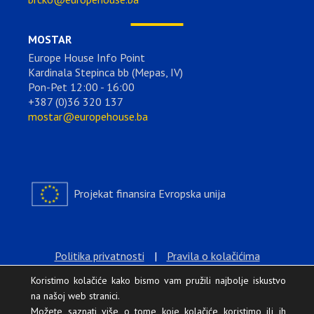
MOSTAR
Europe House Info Point
Kardinala Stepinca bb (Mepas, IV)
Pon-Pet 12:00 - 16:00
+387 (0)36 320 137
mostar@europehouse.ba
Projekat finansira Evropska unija
Politika privatnosti
|
Pravila o kolačićima
Koristimo kolačiće kako bismo vam pružili najbolje iskustvo
na našoj web stranici.
Možete saznati više o tome koje kolačiće koristimo ili ih