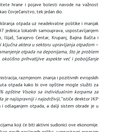
alitete hrane i pojave bolesti navode na važnost
 kao čovječanstvo, tek jedan dio.
kliranja otpada uz neadekvatne politike i manjak
 97 jedinica lokalnih samouprava, uspostavljanjem
, Ilijaš, Sarajevo Centar, Krupanj, Bajina Bašta i
i tri ključna aktera u sektoru upravljanja otpadom –
 smanjenje otpada na deponijama, što je problem
okolišno prihvatljive aspekte već i poboljšanje
stracija, razmjenom znanja i pozitivnih evropskih
puta otpada kako bi ove opštine mogle služiti za
% opštine Visoko sa individualnim korpama za
je najispravniji i najodrživiji,”
ističe direktor JKP
 i odlaganjem otpada, a dalji sistem obrade je u
ijama koji će biti aktivni sudionici ove ekonomije.
t kao novih poslovnih prilika, vannastavni program