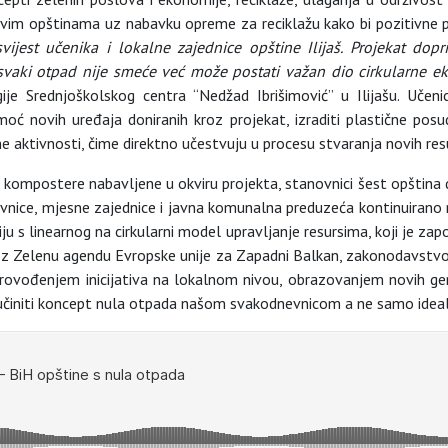
 ovim opštinama uz nabavku opreme za reciklažu kako bi pozitivne 
svijest učenika i lokalne zajednice opštine Ilijaš. Projekat do
 svaki otpad nije smeće već može postati važan dio cirkularne e
gije Srednjoškolskog centra “Nedžad Ibrišimović” u Ilijašu. Učen
moć novih uređaja doniranih kroz projekat, izraditi plastične posud
e aktivnosti, čime direktno učestvuju u procesu stvaranja novih re
mpostere nabavljene u okviru projekta, stanovnici šest opština dobi
vnice, mjesne zajednice i javna komunalna preduzeća kontinuirano 
ciju s linearnog na cirkularni model upravljanje resursima, koji je
roz Zelenu agendu Evropske unije za Zapadni Balkan, zakonodavstvo 
provođenjem inicijativa na lokalnom nivou, obrazovanjem novih gen
 učiniti koncept nula otpada našom svakodnevnicom a ne samo ideal