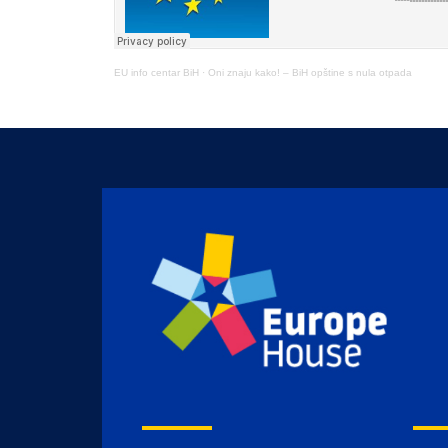
EU info centar BiH
·
Oni znaju kako! – BiH opštine s nula otpada