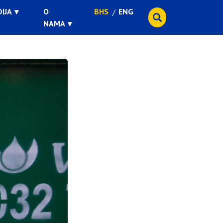
IJA
O
BHS
ENG
NAMA