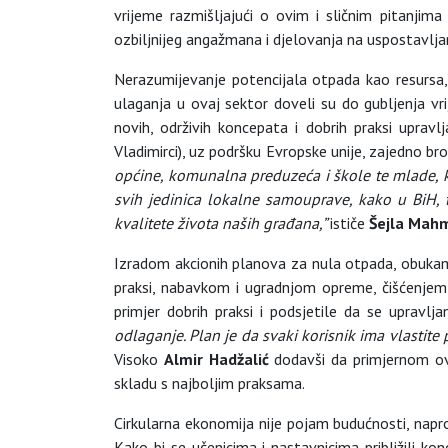
vrijeme razmišljajući o ovim i sličnim pitanjim
ozbiljnijeg angažmana i djelovanja na uspostavlja
Nerazumijevanje potencijala otpada kao resursa,
ulaganja u ovaj sektor doveli su do gubljenja vr
novih, održivih koncepata i dobrih praksi upravlj
Vladimirci), uz podršku Evropske unije, zajedno br
općine, komunalna preduzeća i škole te mlade, 
svih jedinica lokalne samouprave, kako u BiH, 
kvalitete života naših građana,”
ističe
Šejla Mah
Izradom akcionih planova za nula otpada, obukama
praksi, nabavkom i ugradnjom opreme, čišćenjem 
primjer dobrih praksi i podsjetile da se upravl
odlaganje. Plan je da svaki korisnik ima vlastite 
Visoko
Almir Hadžalić
dodavši da primjernom ov
skladu s najboljim praksama.
Cirkularna ekonomija nije pojam budućnosti, naprot
Kako bi se učenicima i nastavnicima približili ko