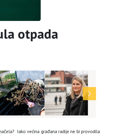
nula otpada
načela? Iako većina građana radije ne bi provodila