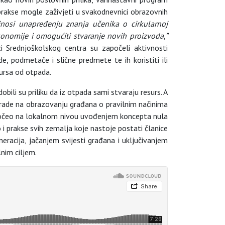
prakse mogle zaživjeti u svakodnevnici obrazovnih
prinosi unapređenju znanja učenika o cirkularnoj
konomije i omogućiti stvaranje novih proizvoda,”
ici Srednjoškolskog centra su započeli aktivnosti
e, podmetače i slične predmete te ih koristiti ili
sursa od otpada.
li su priliku da iz otpada sami stvaraju resurs. A
rade na obrazovanju građana o pravilnim načinima
 započeo na lokalnom nivou uvođenjem koncepta nula
i prakse svih zemalja koje nastoje postati članice
eracija, jačanjem svijesti građana i uključivanjem
nim ciljem.