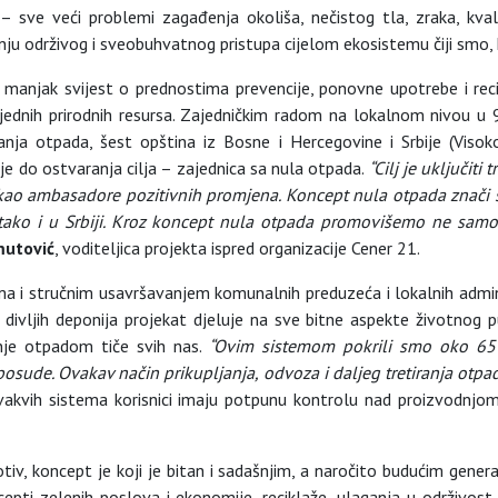
a – sve veći problemi zagađenja okoliša, nečistog tla, zraka, kv
nju održivog i sveobuhvatnog pristupa cijelom ekosistemu čiji smo,
 manjak svijest o prednostima prevencije, ponovne upotrebe i reci
ijednih prirodnih resursa. Zajedničkim radom na lokalnom nivou u
anja otpada, šest opština iz Bosne i Hercegovine i Srbije (Visoko
oje do ostvaranja cilja – zajednica sa nula otpada.
“Cilj je uključit
kao ambasadore pozitivnih promjena. Koncept nula otpada znači
tako i u Srbiji. Kroz koncept nula otpada promovišemo ne samo 
mutović
, voditeljica projekta ispred organizacije Cener 21.
 i stručnim usavršavanjem komunalnih preduzeća i lokalnih admini
divljih deponija projekat djeluje na sve bitne aspekte životnog 
janje otpadom tiče svih nas.
“Ovim sistemom pokrili smo oko 65
posude. Ovakav način prikupljanja, odvoza i daljeg tretiranja otpada 
akvih sistema korisnici imaju potpunu kontrolu nad proizvodnjom
iv, koncept je koji je bitan i sadašnjim, a naročito budućim generac
ncepti zelenih poslova i ekonomije, reciklaže, ulaganja u održivos