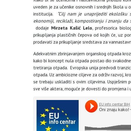
uveden je za učenike osnovnih i srednjih škola u
institucija.
“Cilj nam je unaprijediti ekološku 
ekonomiji, reciklaži, kompostiranju i znanju da
dodaje
Mirzeta Kašić Lelo
, profesorica biolo
prikupljanja plastičnih čepova od kojih će, uz po
prodavati za prikupljanje sredstava za vannastavn
Adekvatnim zbrinjavanjem organskog otpada kroz ko
kako bi koncept nula otpada postao dio svakodne
tretiranja otpada. Evropska unija predvodi tranzi
otpada. Uz ambiciozne ciljeve za održiv razvoj, k
se trebaju uskladiti s ovim ciljevima. Uspješnim 
sve više aktera, moguće je dovesti do promjena i