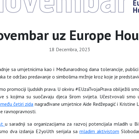
ovembar uz Europe Hou
18 Decembra, 2023
dnje sa umjetnicima kao i Međunarodnog dana tolerancije, publici
 linka te održao predavanje o simbolima mržnje kroz koje je predsta
jemo promociji ljudskih prava. U okviru #EUzaTvojaPrava obilježili s
ove s kojima su suočavaju djeca širom svijeta. Učestvovali sm
zmeđu četiri zida
nagrađivane umjetnice Aide Redžepagić i Kristine Lj
ne ravnopravnosti.
st
u saradnji sa organizacijama za razvoj potencijala mladih u Bi
li smo dva izdanja E2yoUth serijala sa
mladim aktivistom
Slobodan