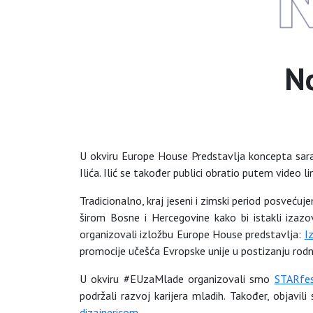
N
U okviru Europe House Predstavlja koncepta sara
Ilića. Ilić se također publici obratio putem video
Tradicionalno, kraj jeseni i zimski period posveću
širom Bosne i Hercegovine kako bi istakli izaz
organizovali izložbu Europe House predstavlja:
I
promocije učešća Evropske unije u postizanju rod
U okviru #EUzaMlade organizovali smo
STARfe
podržali razvoj karijera mladih. Također, objavi
dizajnericom
.