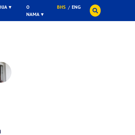
IJA
O
BHS
ENG
NAMA