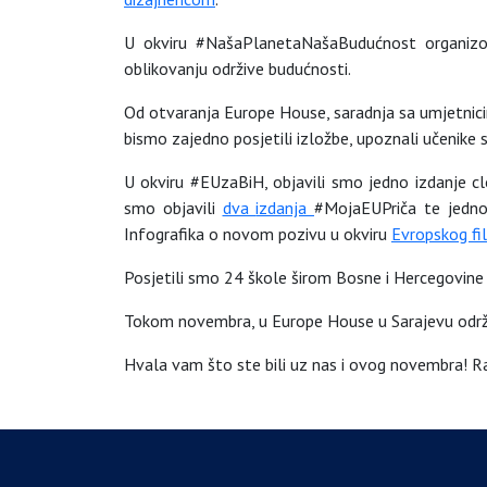
U okviru #NašaPlanetaNašaBudućnost organizo
oblikovanju održive budućnosti.
Od otvaranja Europe House, saradnja sa umjetnicim
bismo zajedno posjetili izložbe, upoznali učenike
U okviru #EUzaBiH, objavili smo jedno izdanje c
smo objavili
dva
izdanja
#MojaEUPriča te jedn
Infografika o novom pozivu u okviru
Evropskog fi
Posjetili smo 24 škole širom Bosne i Hercegovine
Tokom novembra, u Europe House u Sarajevu održ
Hvala vam što ste bili uz nas i ovog novembra! 