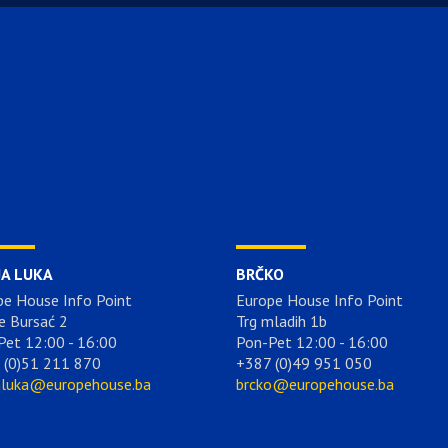
JA LUKA
BRČKO
pe House Info Point
Europe House Info Point
e Bursać 2
Trg mladih 1b
Pet 12:00 - 16:00
Pon-Pet 12:00 - 16:00
 (0)51 211 870
+387 (0)49 951 050
aluka@europehouse.ba
brcko@europehouse.ba