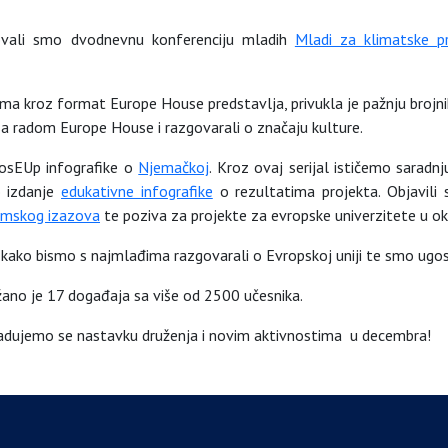
vali smo dvodnevnu konferenciju mladih
Mladi za klimatske 
a kroz format Europe House predstavlja, privukla je pažnju brojni
 sa radom Europe House i razgovarali o značaju kulture.
losEUp infografike o
Njemačkoj
. Kroz ovaj serijal ističemo sarad
o izdanje
edukativne infografike
o rezultatima projekta. Objavili s
lmskog izazova
te poziva za projekte za evropske univerzitete u o
 kako bismo s najmlađima razgovarali o Evropskoj uniji te smo ugos
ano je 17 događaja sa više od 2500 učesnika.
Radujemo se nastavku druženja i novim aktivnostima u decembra!