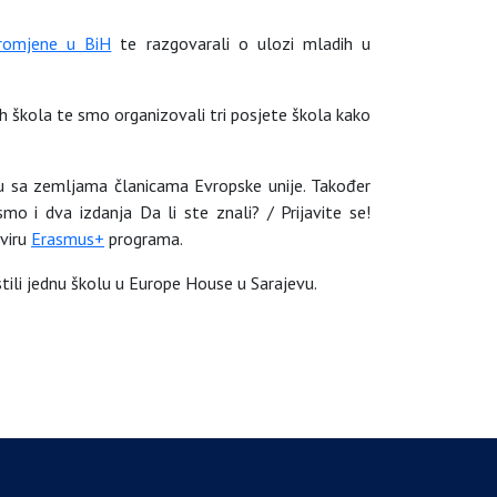
promjene u BiH
te razgovarali o ulozi mladih u
h škola te smo organizovali tri posjete škola kako
nju sa zemljama članicama Evropske unije. Također
mo i dva izdanja Da li ste znali? / Prijavite se!
kviru
Erasmus+
programa.
tili jednu školu u Europe House u Sarajevu.