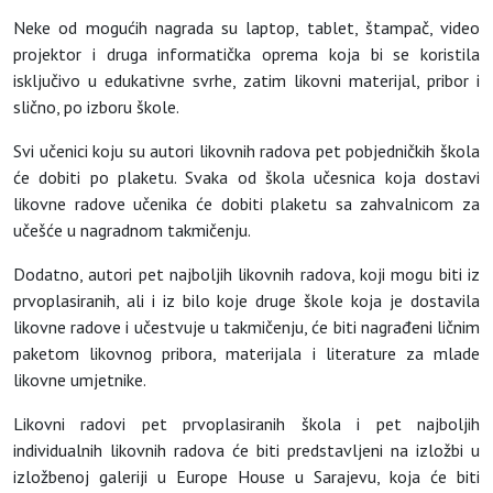
Neke od mogućih nagrada su laptop, tablet, štampač, video
projektor i druga informatička oprema koja bi se koristila
isključivo u edukativne svrhe, zatim likovni materijal, pribor i
slično, po izboru škole.
Svi učenici koju su autori likovnih radova pet pobjedničkih škola
će dobiti po plaketu. Svaka od škola učesnica koja dostavi
likovne radove učenika će dobiti plaketu sa zahvalnicom za
učešće u nagradnom takmičenju.
Dodatno, autori pet najboljih likovnih radova, koji mogu biti iz
prvoplasiranih, ali i iz bilo koje druge škole koja je dostavila
likovne radove i učestvuje u takmičenju, će biti nagrađeni ličnim
paketom likovnog pribora, materijala i literature za mlade
likovne umjetnike.
Likovni radovi pet prvoplasiranih škola i pet najboljih
individualnih likovnih radova će biti predstavljeni na izložbi u
izložbenoj galeriji u Europe House u Sarajevu, koja će biti