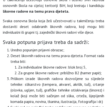
osnovnih škola na cijeloj teritoriji BiH, koji kreiraju i kandiduju
likovne radove na temu prava djeteta.
Svaka osnovna škola koja želi učestvovati u takmičenju treba
dostaviti deset odabranih likovnih radova, koji mogu biti
individualni ili grupni tj. zajednički likovni radovi više djece.
Svaka potpuna prijava treba da sadrži:
Uredno popunjen prijavni obrazac;
Deset likovnih radova na temu prava djeteta. Format rada
treba biti:
Za individualne likovne radove: blok broj 5,
Za grupne likovne radove: približno B2 (hamer papir);
Prilikom izrade likovnih radova dozvoljene su sljedeće
tehnike: slikarstvo (tempera, akvarel, akrilik, tuš), crtanje
(olovka, ugljen, tuš), grafičke tehnike otiskivanja (linorez) i
kolaž (koji može biti sačinjen od slika, crteža, lijepljenih
komada papira, novina, tkanina, ilustracija, fotografija i dr.)