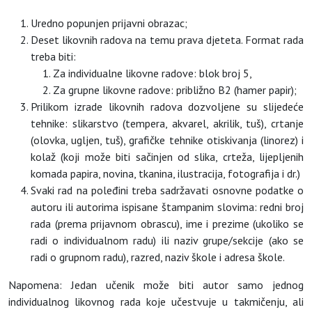
Uredno popunjen prijavni obrazac;
Deset likovnih radova na temu prava djeteta. Format rada
treba biti:
Za individualne likovne radove: blok broj 5,
Za grupne likovne radove: približno B2 (hamer papir);
Prilikom izrade likovnih radova dozvoljene su slijedeće
tehnike: slikarstvo (tempera, akvarel, akrilik, tuš), crtanje
(olovka, ugljen, tuš), grafičke tehnike otiskivanja (linorez) i
kolaž (koji može biti sačinjen od slika, crteža, lijepljenih
komada papira, novina, tkanina, ilustracija, fotografija i dr.)
Svaki rad na poleđini treba sadržavati osnovne podatke o
autoru ili autorima ispisane štampanim slovima: redni broj
rada (prema prijavnom obrascu), ime i prezime (ukoliko se
radi o individualnom radu) ili naziv grupe/sekcije (ako se
radi o grupnom radu), razred, naziv škole i adresa škole.
Napomena: Jedan učenik može biti autor samo jednog
individualnog likovnog rada koje učestvuje u takmičenju, ali