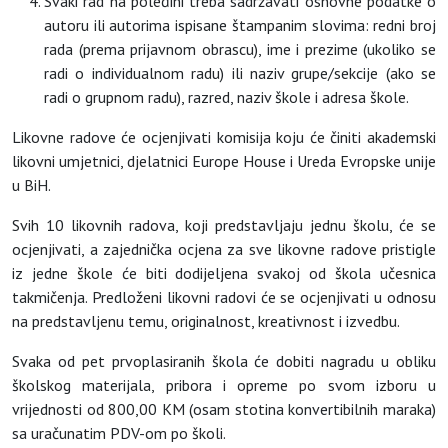
Svaki rad na poleđini treba sadržavati osnovne podatke o
autoru ili autorima ispisane štampanim slovima: redni broj
rada (prema prijavnom obrascu), ime i prezime (ukoliko se
radi o individualnom radu) ili naziv grupe/sekcije (ako se
radi o grupnom radu), razred, naziv škole i adresa škole.
Likovne radove će ocjenjivati komisija koju će činiti akademski
likovni umjetnici, djelatnici Europe House i Ureda Evropske unije
u BiH.
Svih 10 likovnih radova, koji predstavljaju jednu školu, će se
ocjenjivati, a zajednička ocjena za sve likovne radove pristigle
iz jedne škole će biti dodijeljena svakoj od škola učesnica
takmičenja. Predloženi likovni radovi će se ocjenjivati u odnosu
na predstavljenu temu, originalnost, kreativnost i izvedbu.
Svaka od pet prvoplasiranih škola će dobiti nagradu u obliku
školskog materijala, pribora i opreme po svom izboru u
vrijednosti od 800,00 KM (osam stotina konvertibilnih maraka)
sa uračunatim PDV-om po školi.