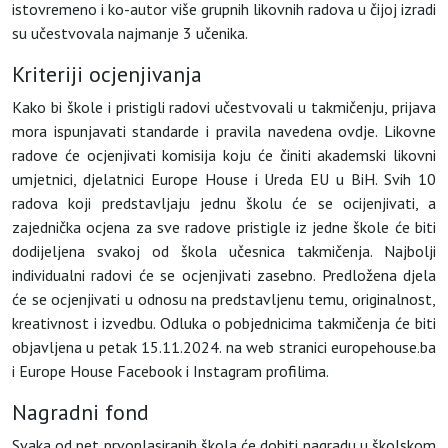
istovremeno i ko-autor više grupnih likovnih
radova u čijoj izradi
su učestvovala najmanje 3 učenika.
Kriteriji ocjenjivanja
Kako bi škole i pristigli radovi učestvovali u takmičenju, prijava
mora ispunjavati standarde i pravila navedena ovdje. Likovne
radove će ocjenjivati komisija koju će činiti akademski likovni
umjetnici, djelatnici Europe House i Ureda EU u BiH. Svih 10
radova koji predstavljaju jednu školu će se ocijenjivati, a
zajednička ocjena za sve radove pristigle iz jedne škole će biti
dodijeljena svakoj od škola učesnica takmičenja. Najbolji
individualni radovi će se ocjenjivati zasebno. Predložena djela
će se ocjenjivati u odnosu na predstavljenu temu, originalnost,
kreativnost i izvedbu. Odluka o pobjednicima takmičenja će biti
objavljena u petak 15.11.2024. na web stranici europehouse.ba
i Europe House Facebook i Instagram profilima.
Nagradni fond
Svaka od pet prvoplasiranih škola će dobiti nagradu u školskom