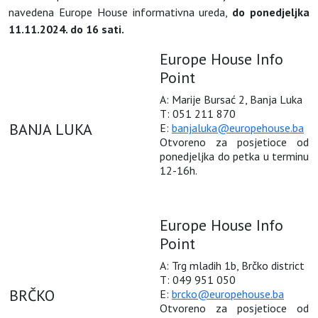
navedena Europe House informativna ureda,
do ponedjeljka
11.11.2024. do 16 sati
.
Europe House Info
Point
A: Marije Bursać 2, Banja Luka
T: 051 211 870
BANJA LUKA
E:
banjaluka@europehouse.ba
Otvoreno za posjetioce od
ponedjeljka do petka u terminu
12-16h.
Europe House Info
Point
A: Trg mladih 1b, Brčko district
T: 049 951 050
BRČKO
E:
brcko@europehouse.ba
Otvoreno za posjetioce od