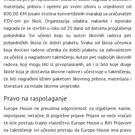
materijalu, priboru i opremi po svom izboru u vrijednosti od
800,00 KM (osam stotina konvertibilnih maraka) sa uračunatim
PDV-om po školi. Organizacija odabira, nabavke i isporuke
nagrada će se izvršiti u roku od 20 dana od datuma proglašenja
pobjednika. Svi učenici koju su autori likovnih radova pet
pobjedničkih škola će dobiti
plaketu. Svaka od škola učesnica
koja dostavi radove učenika će dobiti plaketu sa zahvalnicom
za učešće u nagradnom takmičenju. Autori pet najboljih likovnih
radova, koji mogu biti iz prvoplasiranih, ali i iz bilo koje druge
škole koja je dostavila likovne radove i učestvuje u takmičenju,
će biti nagrađeni ličnim paketom likovnog pribora, materijala i
literature za mlade likovne umjetnike.
Pravo na raspolaganje
Europe House ne preuzima odgovornost za izgubljene, kasne,
nepotpune, netačne, ili pogrešne prijave. Prijave se neće vraćati
te iste postaju trajno vlasništvo Europe House u BiH. Prijavom
na takmičenje svi učesnici pristaju da Europe House ima pravo