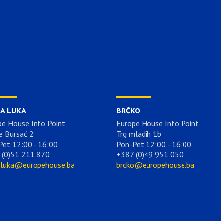
JA LUKA
BRČKO
pe House Info Point
Europe House Info Point
e Bursać 2
Trg mladih 1b
Pet 12:00 - 16:00
Pon-Pet 12:00 - 16:00
 (0)51 211 870
+387 (0)49 951 050
aluka@europehouse.ba
brcko@europehouse.ba