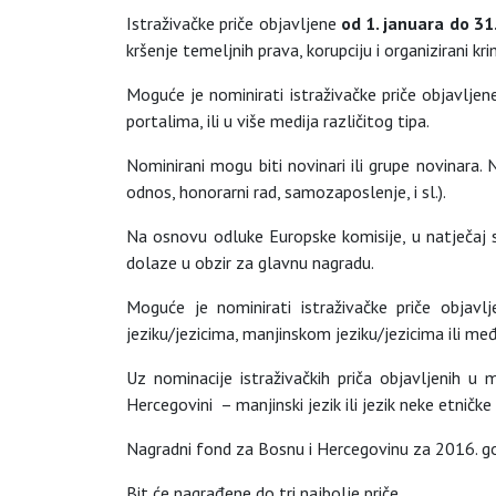
Istraživačke priče objavljene
od 1. januara do 3
kršenje temeljnih prava, korupciju i organizirani kri
Moguće je nominirati istraživačke priče objavljene
portalima, ili u više medija različitog tipa.
Nominirani mogu biti novinari ili grupe novinara.
odnos, honorarni rad, samozaposlenje, i sl.).
Na osnovu odluke Europske komisije, u natječaj
dolaze u obzir za glavnu nagradu.
Moguće je nominirati istraživačke priče objavl
jeziku/jezicima, manjinskom jeziku/jezicima ili me
Uz nominacije istraživačkih priča objavljenih u 
Hercegovini – manjinski jezik ili jezik neke etničke
Nagradni fond za Bosnu i Hercegovinu za 2016. go
Bit će nagrađene do tri najbolje priče.