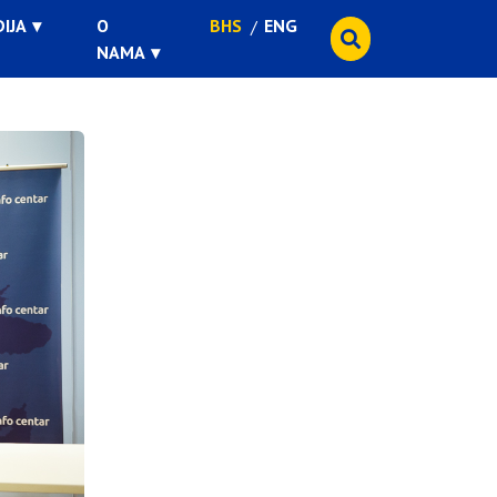
IJA
O
BHS
ENG
NAMA