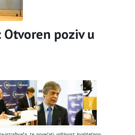
: Otvoren poziv u
a-istraživača, te povećati vidljivost kvalitetnog