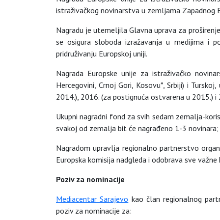
istraživačkog novinarstva u zemljama Zapadnog Ba
Nagradu je utemeljila Glavna uprava za proširenje
se osigura sloboda izražavanja u medijima i p
pridruživanju Europskoj uniji.
Nagrada Europske unije za istraživačko novinar
Hercegovini, Crnoj Gori, Kosovu*, Srbiji) i Tursko
2014.), 2016. (za postignuća ostvarena u 2015.) i 
Ukupni nagradni fond za svih sedam zemalja-korisn
svakoj od zemalja bit će nagrađeno 1-3 novinara;
Nagradom upravlja regionalno partnerstvo organiz
Europska komisija nadgleda i odobrava sve važne 
Poziv za nominacije
Mediacentar Sarajevo
kao član regionalnog partn
poziv za nominacije za: