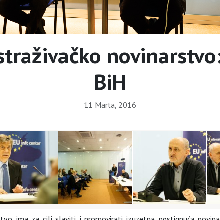
traživačko novinarstvo
BiH
11 Marta, 2016
vo ima za cilj slaviti i promovirati izuzetna postignuća novinar