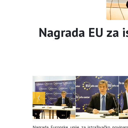
Nagrada EU za is
Nagrada Europske unije za istraživačko novinarst