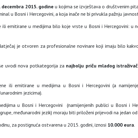
1. decembra 2015. godine
u kojima se izvještava o društvenim pita
minal u Bosni i Hercegovini, a koja inače ne bi privukla pažnju javnost
 ili emitirane u medijima bilo koje vrste u Bosni i Hercegovini: u n
 Natječaj je otvoren za profesionalne novinare koji imaju bilo kakv
 se uvodi nova potkategorija za
najbolju priču mladog istraživa
jene ili emitirane u medijima u Bosni i Hercegovini (a namijen
đunarodnim jezicima).
medijima u Bosni i Hercegovini (namijenjenih publici u Bosni i Her
 grupe, međunarodni jezik) moraju biti priloženi prijevodi na jedan od
dinu, za postignuća ostvarena u 2015. godini, iznosi
10.000 eura
.