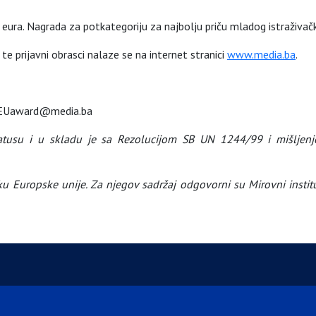
eura. Nagrada za potkategoriju za najbolju priču mladog istraživač
e prijavni obrasci nalaze se na internet stranici
www.media.ba
.
a: EUaward@media.ba
 statusu i u skladu je sa Rezolucijom SB UN 1244/99 i mišlj
u Europske unije. Za njegov sadržaj odgovorni su Mirovni instit