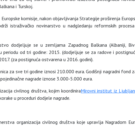
lkana i Turskoj.
 Europske komisije, nakon objavljivanja Strategije proširenja Europs
održi istraživačko novinarstvo u nadgledanju reformskih proces
stvo dodjeljuje se u zemljama Zapadnog Balkana (Albaniji, Bivš
j, u periodu od tri godine: 2015. (dodjeljuje se za radove i postig
2017. (za postignuća ostvarena u 2016. godini).
ica za sve tri godine iznosi 210.000 eura. Godišnji nagradni fond 
 pojedinačne nagrade iznose 3.000-5.000 eura.
acija civilnog društva, kojim koordinira
Mirovni institut iz Ljublja
korake u proceduri dodjele nagrade.
erstva organizacija civilnog društva koje upravlja Nagradom Euro