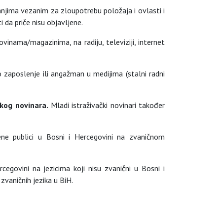
njima vezanim za zloupotrebu položaja i ovlasti i
i da priče nisu objavljene.
ovinama/magazinima, na radiju, televiziji, internet
o zaposlenje ili angažman u medijima (stalni radni
čkog novinara.
Mladi istraživački novinari također
jene publici u Bosni i Hercegovini na zvaničnom
cegovini na jezicima koji nisu zvanični u Bosni i
 zvaničnih jezika u BiH.