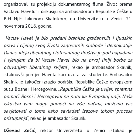
organizovali su projekciju dokumentarnog filma „Život prema
Vaclavu Havelu” i diskusiju sa ambasadorom Republike Češke u
BiH Nj.E. Jakubom Skalnikom, na Univerzitetu u Zenici, 21.
novembra 2016. godine.
„
Vaclav Havel je bio predani branilac građanskih i ljudskih
prava i cijelog svog života zagovornik slobode i demokratije.
Danas, ideja liberalnog i tolerantnog društva je pod napadima
i vjerujem da bi Vaclav Havel bio na prvoj liniji borbe za
očuvanjem liberalnog svijeta
“, rekao je ambasador Skalnik,
istaknuvši primjer Havela kao uzora za studente. Ambasador
Skalnik je također izrazio podršku Republike Češke evropskom
putu Bosne i Hercegovine. „
Republika Češka je uvijek spremna
pomoći Bosni i Hercegovini na putu ka Evropskoj uniji. Naša
iskustva vam mogu pomoći na više načina, možemo vas
savjetovati o tome kako savladati izazove tokom procesa
pristupanja
“, rekao je ambasador Skalnik.
Dževad Zečić
, rektor Univerziteta u Zenici istakao je