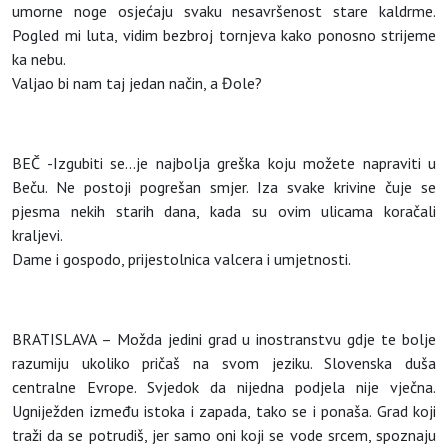
umorne noge osjećaju svaku nesavršenost stare kaldrme.
Pogled mi luta, vidim bezbroj tornjeva kako ponosno strijeme
ka nebu.
Valjao bi nam taj jedan način, a Đole?
BEČ -Izgubiti se…je najbolja greška koju možete napraviti u
Beču. Ne postoji pogrešan smjer. Iza svake krivine čuje se
pjesma nekih starih dana, kada su ovim ulicama koračali
kraljevi.
Dame i gospodo, prijestolnica valcera i umjetnosti.
BRATISLAVA – Možda jedini grad u inostranstvu gdje te bolje
razumiju ukoliko pričaš na svom jeziku. Slovenska duša
centralne Evrope. Svjedok da nijedna podjela nije vječna.
Ugniježden između istoka i zapada, tako se i ponaša. Grad koji
traži da se potrudiš, jer samo oni koji se vode srcem, spoznaju