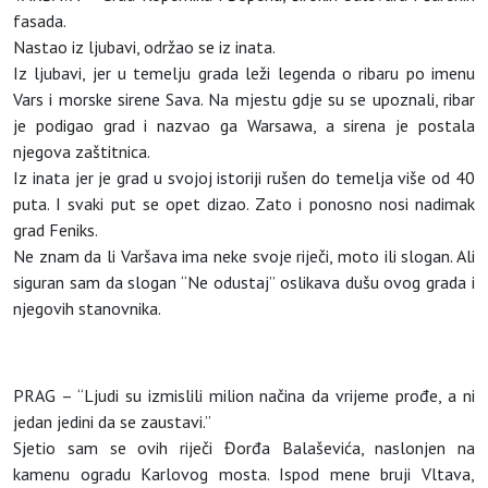
fasada.
Nastao iz ljubavi, održao se iz inata.
Iz ljubavi, jer u temelju grada leži legenda o ribaru po imenu
Vars i morske sirene Sava. Na mjestu gdje su se upoznali, ribar
je podigao grad i nazvao ga Warsawa, a sirena je postala
njegova zaštitnica.
Iz inata jer je grad u svojoj istoriji rušen do temelja više od 40
puta. I svaki put se opet dizao. Zato i ponosno nosi nadimak
grad Feniks.
Ne znam da li Varšava ima neke svoje riječi, moto ili slogan. Ali
siguran sam da slogan “Ne odustaj” oslikava dušu ovog grada i
njegovih stanovnika.
PRAG – “Ljudi su izmislili milion načina da vrijeme prođe, a ni
jedan jedini da se zaustavi.”
Sjetio sam se ovih riječi Đorđa Balaševića, naslonjen na
kamenu ogradu Karlovog mosta. Ispod mene bruji Vltava,