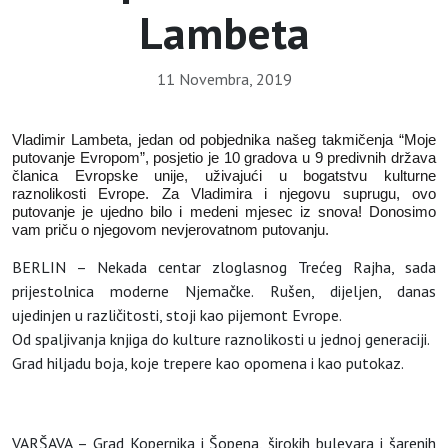
Lambeta
11 Novembra, 2019
Vladimir Lambeta, jedan od pobjednika našeg takmičenja “Moje
putovanje Evropom”, posjetio je 10 gradova u 9 predivnih država
članica Evropske unije, uživajući u bogatstvu kulturne
raznolikosti Evrope. Za Vladimira i njegovu suprugu, ovo
putovanje je ujedno bilo i medeni mjesec iz snova! Donosimo
vam priču o njegovom nevjerovatnom putovanju.
BERLIN – Nekada centar zloglasnog Trećeg Rajha, sada
prijestolnica moderne Njemačke. Rušen, dijeljen, danas
ujedinjen u različitosti, stoji kao pijemont Evrope.
Od spaljivanja knjiga do kulture raznolikosti u jednoj generaciji.
Grad hiljadu boja, koje trepere kao opomena i kao putokaz.
VARŠAVA – Grad Kopernika i Šopena, širokih bulevara i šarenih