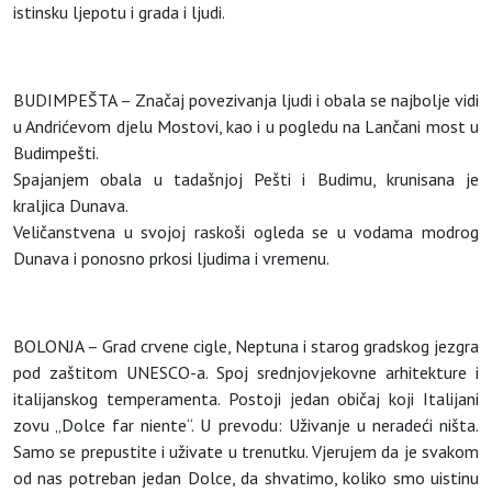
istinsku ljepotu i grada i ljudi.
BUDIMPEŠTA – Značaj povezivanja ljudi i obala se najbolje vidi
u Andrićevom djelu Mostovi, kao i u pogledu na Lančani most u
Budimpešti.
Spajanjem obala u tadašnjoj Pešti i Budimu, krunisana je
kraljica Dunava.
Veličanstvena u svojoj raskoši ogleda se u vodama modrog
Dunava i ponosno prkosi ljudima i vremenu.
BOLONJA – Grad crvene cigle, Neptuna i starog gradskog jezgra
pod zaštitom UNESCO-a. Spoj srednjovjekovne arhitekture i
italijanskog temperamenta. Postoji jedan običaj koji Italijani
zovu „Dolce far niente“. U prevodu: Uživanje u neradeći ništa.
Samo se prepustite i uživate u trenutku. Vjerujem da je svakom
od nas potreban jedan Dolce, da shvatimo, koliko smo uistinu