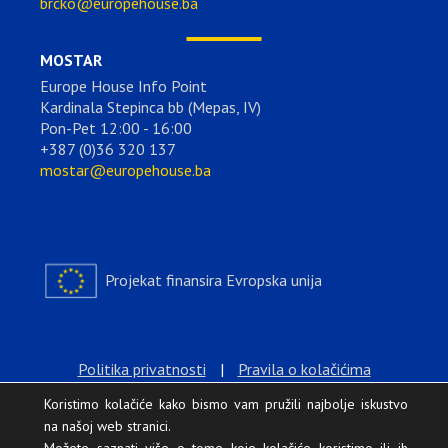
brcko@europehouse.ba
MOSTAR
Europe House Info Point
Kardinala Stepinca bb (Mepas, IV)
Pon-Pet 12:00 - 16:00
+387 (0)36 320 137
mostar@europehouse.ba
Projekat finansira Evropska unija
Politika privatnosti
|
Pravila o kolačićima
Koristimo kolačiće kako bismo vam pružili najbolje iskustvo
na našoj web stranici.