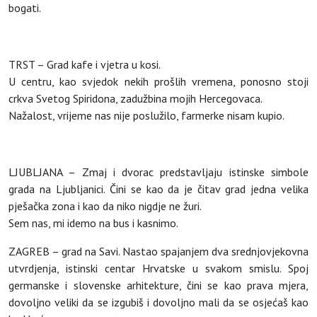
bogati.
TRST – Grad kafe i vjetra u kosi.
U centru, kao svjedok nekih prošlih vremena, ponosno stoji
crkva Svetog Spiridona, zadužbina mojih Hercegovaca.
Nažalost, vrijeme nas nije poslužilo, farmerke nisam kupio.
LJUBLJANA – Zmaj i dvorac predstavljaju istinske simbole
grada na Ljubljanici. Čini se kao da je čitav grad jedna velika
pješačka zona i kao da niko nigdje ne žuri.
Sem nas, mi idemo na bus i kasnimo.
ZAGREB – grad na Savi. Nastao spajanjem dva srednjovjekovna
utvrdjenja, istinski centar Hrvatske u svakom smislu. Spoj
germanske i slovenske arhitekture, čini se kao prava mjera,
dovoljno veliki da se izgubiš i dovoljno mali da se osjećaš kao