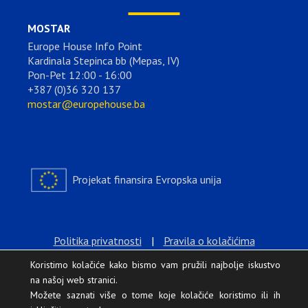
MOSTAR
Europe House Info Point
Kardinala Stepinca bb (Mepas, IV)
Pon-Pet 12:00 - 16:00
+387 (0)36 320 137
mostar@europehouse.ba
Projekat finansira Evropska unija
Politika privatnosti
|
Pravila o kolačićima
Koristimo kolačiće kako bismo vam pružili najbolje iskustvo
na našoj web stranici.
Možete saznati više o tome koje kolačiće koristimo ili ih