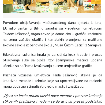
Povodom obilježavanja Međunarodnog dana djeteta,1. juna,
EU info centar u BiH u saradnji sa vizuelnom umjetnicom
Taidom Jašarević, organizovao je danas eko – grafičku radionicu
na temu zaštite okoliša i klimatskih promjena za mališane
likovne sekcije iz osnovne škole „Musa Ćazim Ćatić“ iz Sarajeva.
Edukativna radionica imala je za cilj da kroz kreativni proces
otiskivanja slike sa ploče, tzv. štamparske matrice upozna
učenike sa načinima izražavanja putem umjetničke grafike.
Priznata vizuelna umjetnica Taida Jašarević istakla je da
kreativne metode i tehnike koje su upotrebljivane na radionici
mogu dodatno stimulisati dječiju maštu i znatiželju.
„
Djeca
su
imala
priliku
razviti
nove
metode
i
procese
kreiranja
slikovnih
predstava
i
nadam
se
da
je
ovaj
proces
podstakao