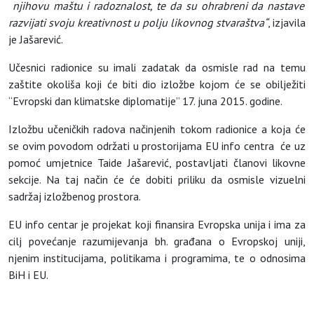
njihovu
ma
š
tu
i
radoznalost
,
te
da
su
ohrabreni
da
nastave
razvijati
svoju
kreativnost
u
polju
likovnog
stvara
š
tva
“
, izjavila
je Jašarević.
Učesnici radionice su imali zadatak da osmisle rad na temu
zaštite okoliša koji će biti dio izložbe kojom će se obilježiti
“Evropski dan klimatske diplomatije” 17. juna 2015. godine.
Izložbu učeničkih radova načinjenih tokom radionice a koja će
se ovim povodom održati u prostorijama EU info centra će uz
pomoć umjetnice Taide Jašarević, postavljati članovi likovne
sekcije. Na taj način će će dobiti priliku da osmisle vizuelni
sadržaj izložbenog prostora.
EU info centar je projekat koji finansira Evropska unija i ima za
cilj povećanje razumijevanja bh. građana o Evropskoj uniji,
njenim institucijama, politikama i programima, te o odnosima
BiH i EU.