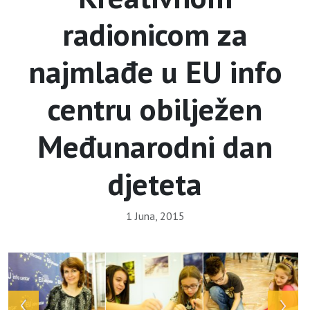
radionicom za
najmlađe u EU info
centru obilježen
Međunarodni dan
djeteta
1 Juna, 2015