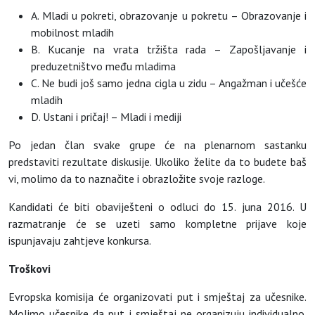
A. Mladi u pokreti, obrazovanje u pokretu – Obrazovanje i
mobilnost mladih
B. Kucanje na vrata tržišta rada – Zapošljavanje i
preduzetništvo među mladima
C. Ne budi još samo jedna cigla u zidu – Angažman i učešće
mladih
D. Ustani i pričaj! – Mladi i mediji
Po jedan član svake grupe će na plenarnom sastanku
predstaviti rezultate diskusije. Ukoliko želite da to budete baš
vi, molimo da to naznačite i obrazložite svoje razloge.
Kandidati će biti obaviješteni o odluci do 15. juna 2016. U
razmatranje će se uzeti samo kompletne prijave koje
ispunjavaju zahtjeve konkursa.
Troškovi
Evropska komisija će organizovati put i smještaj za učesnike.
Molimo učesnike da put i smještaj ne organizuju individualno.