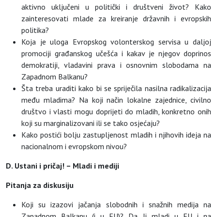
aktivno uključeni u politički i društveni život? Kako
zainteresovati mlade za kreiranje državnih i evropskih
politika?
Koja je uloga Evropskog volonterskog servisa u daljoj
promociji građanskog učešća i kakav je njegov doprinos
demokratiji, vladavini prava i osnovnim slobodama na
Zapadnom Balkanu?
Šta treba uraditi kako bi se spriječila nasilna radikalizacija
među mladima? Na koji način lokalne zajednice, civilno
društvo i vlasti mogu doprijeti do mladih, konkretno onih
koji su marginalizovani ili se tako osjećaju?
Kako postići bolju zastupljenost mladih i njihovih ideja na
nacionalnom i evropskom nivou?
D. Ustani i pričaj! – Mladi i mediji
Pitanja za diskusiju
Koji su izazovi jačanja slobodnih i snažnih medija na
Zapadnom Balkanu (i u EU)? Da li mladi u EU i na