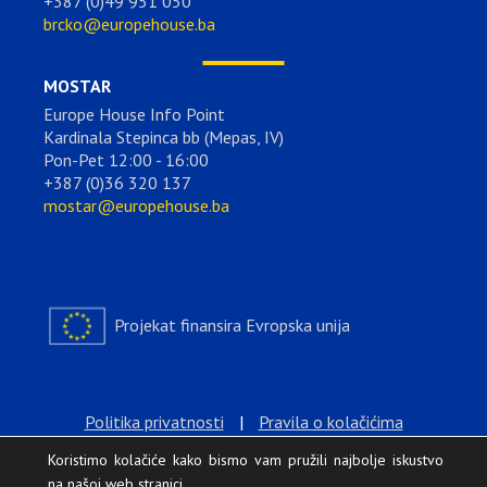
+387 (0)49 951 050
brcko@europehouse.ba
MOSTAR
Europe House Info Point
Kardinala Stepinca bb (Mepas, IV)
Pon-Pet 12:00 - 16:00
+387 (0)36 320 137
mostar@europehouse.ba
Projekat finansira Evropska unija
Politika privatnosti
|
Pravila o kolačićima
Koristimo kolačiće kako bismo vam pružili najbolje iskustvo
na našoj web stranici.