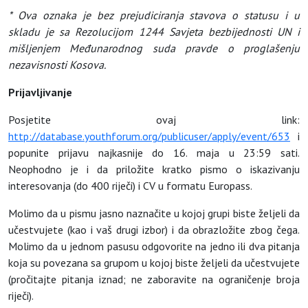
* Ova oznaka je bez prejudiciranja stavova o statusu i u
skladu je sa Rezolucijom 1244 Savjeta bezbijednosti UN i
mišljenjem Međunarodnog suda pravde o proglašenju
nezavisnosti Kosova.
Prijavljivanje
Posjetite ovaj link:
http://database.youthforum.org/publicuser/apply/event/653
i
popunite prijavu najkasnije do 16. maja u 23:59 sati.
Neophodno je i da priložite kratko pismo o iskazivanju
interesovanja (do 400 riječi) i CV u formatu Europass.
Molimo da u pismu jasno naznačite u kojoj grupi biste željeli da
učestvujete (kao i vaš drugi izbor) i da obrazložite zbog čega.
Molimo da u jednom pasusu odgovorite na jedno ili dva pitanja
koja su povezana sa grupom u kojoj biste željeli da učestvujete
(pročitajte pitanja iznad; ne zaboravite na ograničenje broja
riječi).