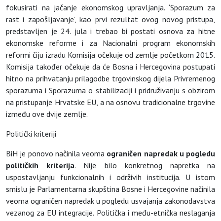
fokusirati na jačanje ekonomskog upravljanja. ‘Sporazum za
rast i zapošljavanje’, kao prvi rezultat ovog novog pristupa,
predstavljen je 24. jula i trebao bi postati osnova za hitne
ekonomske reforme i za Nacionalni program ekonomskih
reformi čiju izradu Komisija očekuje od zemlje početkom 2015.
Komisija također očekuje da će Bosna i Hercegovina postupati
hitno na prihvatanju prilagodbe trgovinskog dijela Privremenog
sporazuma i Sporazuma o stabilizaciji i pridruživanju s obzirom
na pristupanje Hrvatske EU, a na osnovu tradicionalne trgovine
između ove dvije zemlje.
Politički kriteriji
BiH je ponovo načinila veoma
ograničen napredak u pogledu
političkih kriterija
. Nije bilo konkretnog napretka na
uspostavljanju funkcionalnih i održivih institucija. U istom
smislu je Parlamentarna skupština Bosne i Hercegovine načinila
veoma ograničen napredak u pogledu usvajanja zakonodavstva
vezanog za EU integracije. Politička i među-etnička neslaganja