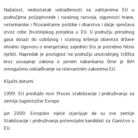
Nažalost, nedostatak usklađenosti sa zahtjevima EU u
područjima poljoprivrede i ruralnog razvoja, sigurnosti hrane,
veterinarske i fitosanitarne politike i ribarstva i dalje sprečava
izvoz robe životinjskog porijekla u EU. U području prirodnog
gasa dolazi do ozbiljnog i stalnog kršenja obaveza države
shodno Ugovoru o energetskoj zajednici što je potrebno hitno
riješiti. Napredak je postignut na području unutrašnjeg tržišta
kroz usvajanje zakona o javnim nabavkama čime je BiH
omogućeno usklađivanje sa relevantnim zakonima EU.
Ključni datumi
1999: EU predlaže novi Proces stabilizacije i pridruživanja za
zemlje Jugoistočne Evrope
jun 2000: Evropsko vijeće izjavljuje da su sve zemlje
Stabilizacije i pridruživanja potencijalni kandidati za članstvo u
EU.