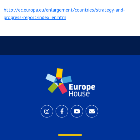
http://ec.europa.eu/enlargement/countries/strategy-and-
progress-report/index_en.htm