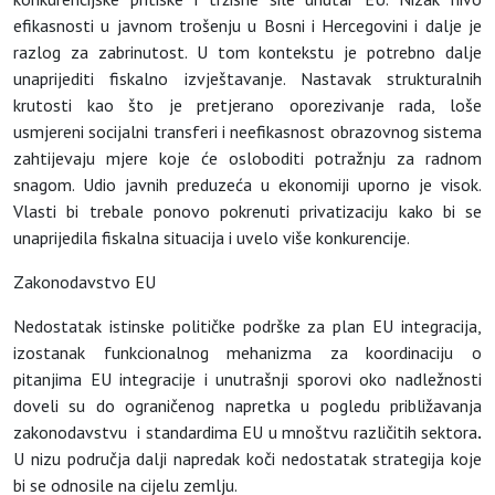
efikasnosti u javnom trošenju u Bosni i Hercegovini i dalje je
razlog za zabrinutost. U tom kontekstu je potrebno dalje
unaprijediti fiskalno izvještavanje. Nastavak strukturalnih
krutosti kao što je pretjerano oporezivanje rada, loše
usmjereni socijalni transferi i neefikasnost obrazovnog sistema
zahtijevaju mjere koje će osloboditi potražnju za radnom
snagom. Udio javnih preduzeća u ekonomiji uporno je visok.
Vlasti bi trebale ponovo pokrenuti privatizaciju kako bi se
unaprijedila fiskalna situacija i uvelo više konkurencije.
Zakonodavstvo EU
Nedostatak istinske političke podrške za plan EU integracija,
izostanak funkcionalnog mehanizma za koordinaciju o
pitanjima EU integracije i unutrašnji sporovi oko nadležnosti
doveli su do ograničenog napretka u pogledu približavanja
zakonodavstvu i standardima EU u mnoštvu različitih sektora
.
U nizu područja dalji napredak koči nedostatak strategija koje
bi se odnosile na cijelu zemlju.