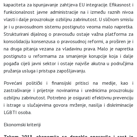
kapaciteta za ispunjavanje zahtjeva EU integracije. Efikasnost i
funkcionalnost javne administracije na i između raznih nivoa
vlasti i dalje prouzrokuje ozbiljnu zabrinutost. U sličnom smislu
je i u pravosudnom sistemu postignuto veoma malo napretka.
Strukturirani dijalnog o pravosuđu ostaje važna platforma za
konsolidaciju konsenzusa o pravosudnoj reformi, a proširen je i
na druga pitanja vezana za vladavinu prava. Malo je napretka
postignuto u reformama za smanjenje korupcije koja i dalje
pogađa cijeli javni sektor i ostaje najviše akutna u područjima
pružanja usluga i pristupa zapošljavanju.
Povećani politički i finansijski pritisci na medije, kao i
zastrašivanje i prijetnje novinarima i urednicima prouzrokuju
ozbiljnu zabrinutost. Potrebno je osigurati efektivnu prevenciju
i istrage u slučajevima govora mrženje, nasilja i diskriminacije
LGBTI osoba.
Ekonomski kriteriji
Tokom 2013. ekonomija se donekle oporavila i rast je