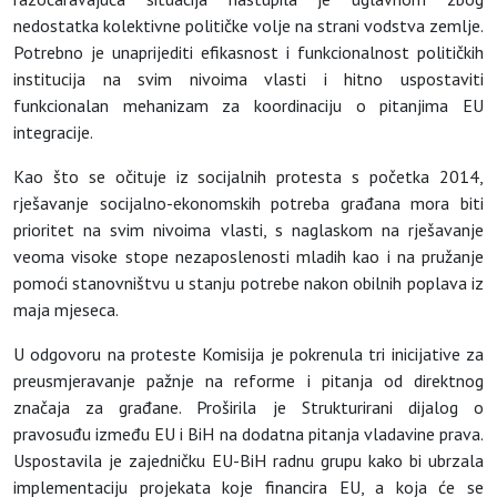
nedostatka kolektivne političke volje na strani vodstva zemlje.
Potrebno je unaprijediti efikasnost i funkcionalnost političkih
institucija na svim nivoima vlasti i hitno uspostaviti
funkcionalan mehanizam za koordinaciju o pitanjima EU
integracije.
Kao što se očituje iz socijalnih protesta s početka 2014,
rješavanje socijalno-ekonomskih potreba građana mora biti
prioritet na svim nivoima vlasti, s naglaskom na rješavanje
veoma visoke stope nezaposlenosti mladih kao i na pružanje
pomoći stanovništvu u stanju potrebe nakon obilnih poplava iz
maja mjeseca.
U odgovoru na proteste Komisija je pokrenula tri inicijative za
preusmjeravanje pažnje na reforme i pitanja od direktnog
značaja za građane. Proširila je Strukturirani dijalog o
pravosuđu između EU i BiH na dodatna pitanja vladavine prava.
Uspostavila je zajedničku EU-BiH radnu grupu kako bi ubrzala
implementaciju projekata koje financira EU, a koja će se