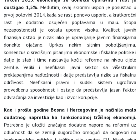
dostigao 1,5%.
Međutim, ovaj skromni uspon je posustao u
prvoj polovini 2014. kada se rast ponovo usporio, a kratkoročni
rast je dodatno osujećen poplavama u maju. Stopa
nezaposlenosti je ostala uporno visoka. Kvalitet javnih
finansija ostao je nizak iako je upravljanje javnim finansijama
donekle ojačano. Uprkos nekim sitnim poboljšanjima,
konsenzus o središnjim pitanjima ekonomske i fiskalne politike i
dalje je slab i time nastavlja kočiti reforme na nivou cijele
zemlje. Veliki i neefikasni javni sektor sa višestrukim
preklapanjima nadležnosti i dalje predstavlja rizike za fiskalnu
održivost. Neefikasni pravni i sudski sistem ugrožava
provedbenu sposobnost i ostaje da predstavlja jasan faktor
odvraćanja za investicije kao i izvor korupcije.
Kao i prošle godine Bosna i Hercegovina je načinila
malo
dodatnog napretka ka funkcionalnoj tržišnoj ekonomiji.
Potrebno je uložiti značajne dodatne napore na reformi uz
odlučnost da se zemlji dugoročno omogući da odgovori na
konkurencijske pritiske i tržišne sile unutar EU. Nizak nivo