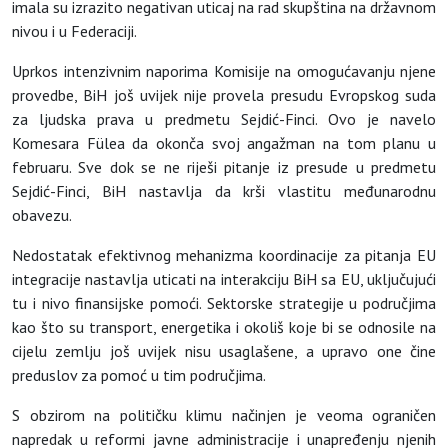
imala su izrazito negativan uticaj na rad skupština na državnom
nivou i u Federaciji.
Uprkos intenzivnim naporima Komisije na omogućavanju njene
provedbe, BiH još uvijek nije provela presudu Evropskog suda
za ljudska prava u predmetu Sejdić-Finci. Ovo je navelo
Komesara Fülea da okonča svoj angažman na tom planu u
februaru. Sve dok se ne riješi pitanje iz presude u predmetu
Sejdić-Finci, BiH nastavlja da krši vlastitu međunarodnu
obavezu.
Nedostatak efektivnog mehanizma koordinacije za pitanja EU
integracije nastavlja uticati na interakciju BiH sa EU, uključujući
tu i nivo finansijske pomoći. Sektorske strategije u područjima
kao što su transport, energetika i okoliš koje bi se odnosile na
cijelu zemlju još uvijek nisu usaglašene, a upravo one čine
preduslov za pomoć u tim područjima.
S obzirom na političku klimu načinjen je veoma ograničen
napredak u reformi javne administracije i unapređenju njenih