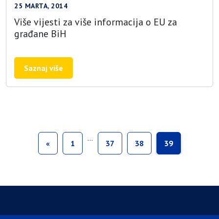
25 MARTA, 2014
Više vijesti za više informacija o EU za
građane BiH
Saznaj više
…
«
1
37
38
39