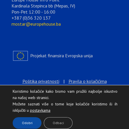
Kardinala Stepinca bb (Mepas, IV)
Pon-Pet 12:00 - 16:00
+387 (0)36 320 137
mostar@europehouse.ba
Projekat finansira Evropska unija
Politika privatnosti
|
Pravila o kolačićima
Koristimo kolačiće kako bismo vam pružili najbolje iskustvo
na našoj web stranici.
Možete saznati više o tome koje kolačiće koristimo ili ih
isključiti u
postavkama
.
Odobri
Odbaci
Europe House © 2026 Sva prava zadržana.