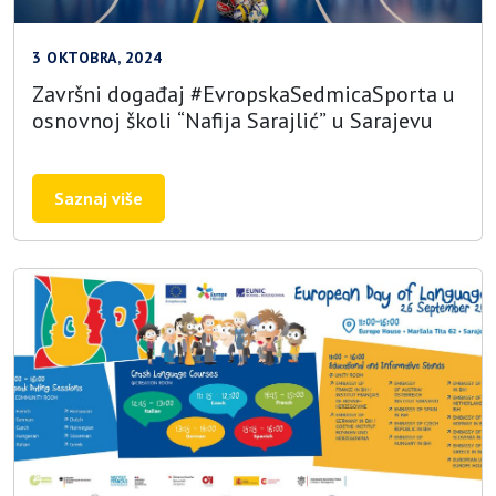
3 OKTOBRA, 2024
Završni događaj #EvropskaSedmicaSporta u
osnovnoj školi “Nafija Sarajlić” u Sarajevu
Saznaj više