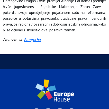
Hercegovine Dragan Čović, premijer Albanije Edi Rama i premijer
bivše jugoslovenske Republike Makedonije Zoran Zaev –
potvrdili svoje opredjeljenje pojačanom radu na reformama,
posebice u oblastima pravosuđa, vladavine prava i osnovnih
prava, te regionalnoj saradnji i dobrosusjedskim odnosima, kako
bi se očuvao i iskoristio ovaj pozitivni zamah.
Preuzeto sa:
Europa.ba