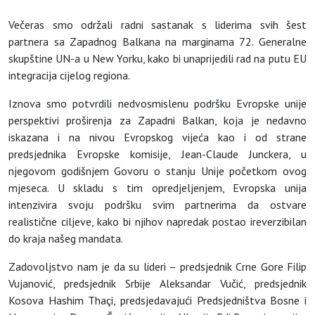
Večeras smo održali radni sastanak s liderima svih šest
partnera sa Zapadnog Balkana na marginama 72. Generalne
skupštine UN-a u New Yorku, kako bi unaprijedili rad na putu EU
integracija cijelog regiona.
Iznova smo potvrdili nedvosmislenu podršku Evropske unije
perspektivi proširenja za Zapadni Balkan, koja je nedavno
iskazana i na nivou Evropskog vijeća kao i od strane
predsjednika Evropske komisije, Jean-Claude Junckera, u
njegovom godišnjem Govoru o stanju Unije početkom ovog
mjeseca. U skladu s tim opredjeljenjem, Evropska unija
intenzivira svoju podršku svim partnerima da ostvare
realistične ciljeve, kako bi njihov napredak postao ireverzibilan
do kraja našeg mandata.
Zadovoljstvo nam je da su lideri – predsjednik Crne Gore Filip
Vujanović, predsjednik Srbije Aleksandar Vučić, predsjednik
Kosova Hashim Thaçi, predsjedavajući Predsjedništva Bosne i