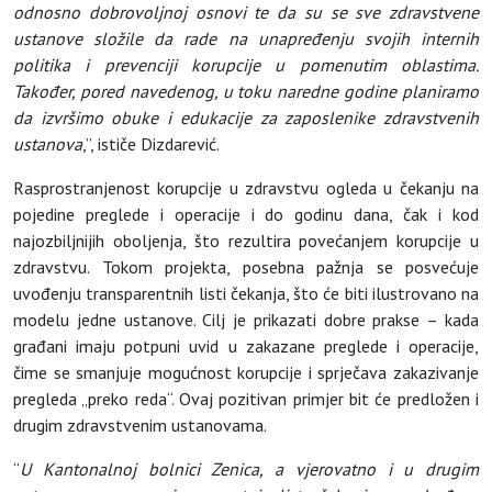
odnosno dobrovoljnoj osnovi te da su se sve zdravstvene
ustanove složile da rade na unapređenju svojih internih
politika i prevenciji korupcije u pomenutim oblastima.
Također, pored navedenog, u toku naredne godine planiramo
da izvršimo obuke i edukacije za zaposlenike zdravstvenih
ustanova
,”, ističe Dizdarević.
Rasprostranjenost korupcije u zdravstvu ogleda u čekanju na
pojedine preglede i operacije i do godinu dana, čak i kod
najozbiljnijih oboljenja, što rezultira povećanjem korupcije u
zdravstvu. Tokom projekta, posebna pažnja se posvećuje
uvođenju transparentnih listi čekanja, što će biti ilustrovano na
modelu jedne ustanove. Cilj je prikazati dobre prakse – kada
građani imaju potpuni uvid u zakazane preglede i operacije,
čime se smanjuje mogućnost korupcije i sprječava zakazivanje
pregleda „preko reda“. Ovaj pozitivan primjer bit će predložen i
drugim zdravstvenim ustanovama.
“
U Kantonalnoj bolnici Zenica, a vjerovatno i u drugim