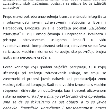
zdravstvenu skrb gra
đ
anima, postavlja se pitanje ko
ć
e izlije
č
iti
zdravstvo?
Prepoznavši potrebu unapređenja transparentnosti, integriteta
i odgovornosti javnih zdravstvenih institucija u Bosni i
Hercegovini, Evropska unija je podržala projekat
„Izliječimo
zdravstvo“
u cilju omogućavanja i unapređenja kvaliteta i
pristupa zdravstvenim uslugama. Imajući u vidu
sveobuhvatnost i kompleksnost sektora, zdravstvo se suočava
sa izrazito visokim rizicima od korupcije, što potvrđuju brojna
ispitivanja percepcije građana.
Pored korupcije koju građani najčešće percipiraju, tj. u kojoj
učestvuju pri traženju zdravstvenih usluga, ne smiju se
zanemariti ni procesi javnih nabavki koji predstavljaju zonu
visokog rizika od korupcije. Radi se o velikim iznosima, s visokim
stepenom diskrecije pri odlučivanju, kao i decentralizovanom
sistemu nabavki. “
Kad je u pitanju sektor zdravstva opredijelili
smo se da se fokusiramo na pet oblasti, a to su javne
nabavke, finansijsko upravljanje i transparentnost, proces