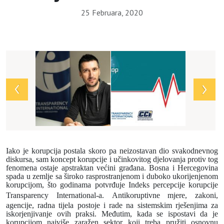
25 Februara, 2020
Array
Iako je korupcija postala skoro pa neizostavan dio svakodnevnog
diskursa, sam koncept korupcije i u
č
inkovitog djelovanja protiv tog
fenomena ostaje apstraktan ve
ć
ini gra
đ
ana.
Bosna i Hercegovina
spada u zemlje sa široko rasprostranjenom i duboko ukorijenjenom
korupcijom, što godinama potvrđuje Indeks percepcije korupcije
Transparency International-a.
Antikoruptivne mjere, zakoni,
agencije, radna tijela postoje i rade na sistemskim rje
š
enjima za
iskorjenjivanje ovih praksi. Me
đ
utim, kada se ispostavi da je
korupcijom najvi
š
e zara
ž
en sektor koji treba pru
ž
iti osnovnu