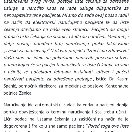
ustanovama ovog nivoa, postoje liste čekanja za određene
usluge, a naročito kada se rade usluge dijagnostike za
nehospitalizovane pacijente. Mi smo do sada ovaj posao radili
na način da elektronski naručujemo pacijente te da liste
čekanja stavljamo na našu web stranicu. Pacijenti su mogli
pronaći listu čekanja na stranici i kada su naručeni. Međutim, i
dalje postoji određeni broj naručivanja preko takozvanih
„sveski za naručivanje“. U okviru projekta “Izliječimo zdravstvo”
došli smo na ideju da pokušamo napraviti poseban softver
putem kojeg će se pacijenti naručivati za liste čekanja. To smo
i učinili, te početkom februara instalirali softver i počeli
naručivati pacijente za određene pretrage
”, ističe Dr. Kasim
Spahić, pomoćnik direktora za medicinske poslove Kantonalne
bolnice Zenica.
Naručivanje ide automatski u zadati kalendar, a pacijent dobija
poruku obavještenja o terminu naručivanja i šta treba učiniti.
Lični podaci na listama čekanja su zaštićeni na način da je
dogovorena šifra koju zna samo pacijent. “
Pored toga ove liste