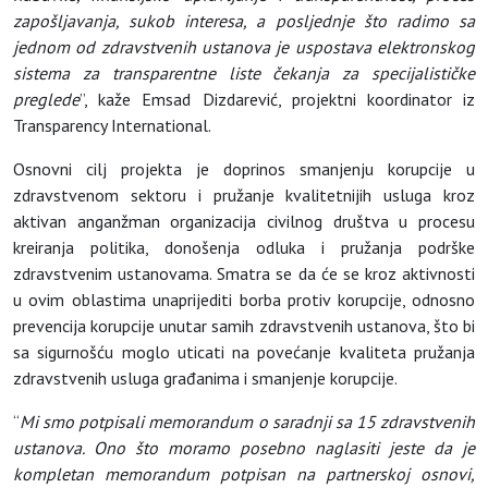
zapošljavanja, sukob interesa, a posljednje što radimo sa
jednom od zdravstvenih ustanova je uspostava elektronskog
sistema za transparentne liste čekanja za specijalističke
preglede
”, kaže Emsad Dizdarević, projektni koordinator iz
Transparency International.
Osnovni cilj projekta je doprinos smanjenju korupcije u
zdravstvenom sektoru i pružanje kvalitetnijih usluga kroz
aktivan anganžman organizacija civilnog društva u procesu
kreiranja politika, donošenja odluka i pružanja podrške
zdravstvenim ustanovama. Smatra se da će se kroz aktivnosti
u ovim oblastima unaprijediti borba protiv korupcije, odnosno
prevencija korupcije unutar samih zdravstvenih ustanova, što bi
sa sigurnošću moglo uticati na povećanje kvaliteta pružanja
zdravstvenih usluga građanima i smanjenje korupcije.
“
Mi smo potpisali memorandum o saradnji sa 15 zdravstvenih
ustanova. Ono što moramo posebno naglasiti jeste da je
kompletan memorandum potpisan na partnerskoj osnovi,