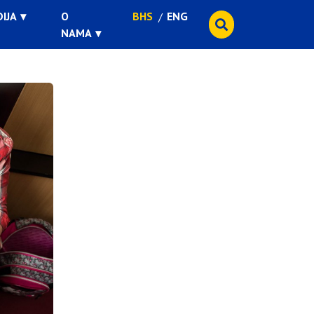
IJA
O
BHS
ENG
NAMA