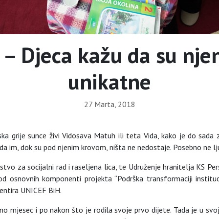
 – Djeca kažu da su nje
unikatne
27 Marta, 2018
ka grije sunce živi Vidosava Matuh ili teta Vida, kako je do sada 
 da im, dok su pod njenim krovom, ništa ne nedostaje. Posebno ne lj
tvo za socijalni rad i raseljena lica, te Udruženje hranitelja KS Pers
od osnovnih komponenti projekta “Podrška transformaciji instituci
mentira UNICEF BiH.
mo mjesec i po nakon što je rodila svoje prvo dijete. Tada je u svo