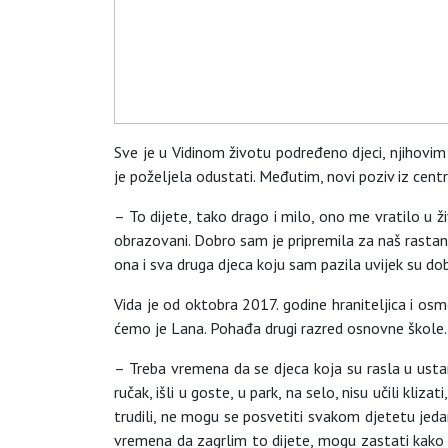
Sve je u Vidinom životu podređeno djeci, njihovim
je poželjela odustati. Međutim, novi poziv iz centr
– To dijete, tako drago i milo, ono me vratilo u ži
obrazovani. Dobro sam je pripremila za naš rastana
ona i sva druga djeca koju sam pazila uvijek su do
Vida je od oktobra 2017. godine hraniteljica i os
ćemo je Lana. Pohađa drugi razred osnovne škole.
– Treba vremena da se djeca koja su rasla u ustan
ručak, išli u goste, u park, na selo, nisu učili kli
trudili, ne mogu se posvetiti svakom djetetu jeda
vremena da zagrlim to dijete, mogu zastati kako bi