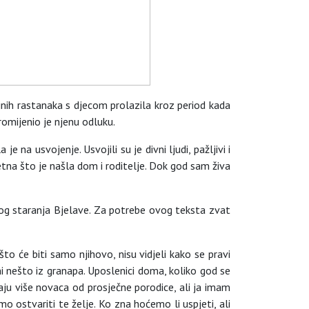
jnih rastanaka s djecom prolazila kroz period kada
romijenio je njenu odluku.
na usvojenje. Usvojili su je divni ljudi, pažljivi i
etna što je našla dom i roditelje. Dok god sam živa
skog staranja Bjelave. Za potrebe ovog teksta zvat
o će biti samo njihovo, nisu vidjeli kako se pravi
i mi nešto iz granapa. Uposlenici doma, koliko god se
aju više novaca od prosječne porodice, ali ja imam
o ostvariti te želje. Ko zna hoćemo li uspjeti, ali