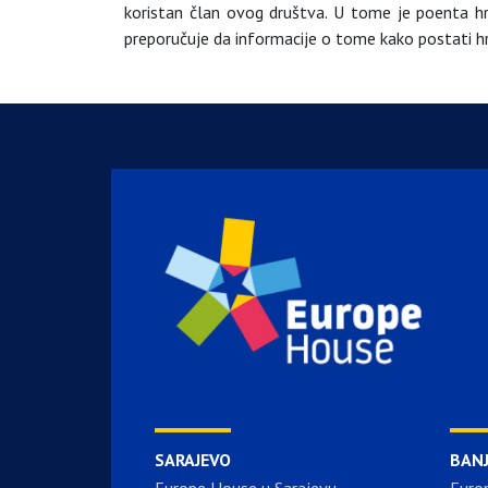
koristan član ovog društva. U tome je poenta hra
preporučuje da informacije o tome kako postati hra
SARAJEVO
BAN