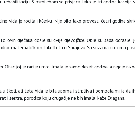
u rehabilitaciju. S osmijehom se prisjeća kako je tri godine kasnije 
dine Vida je rodila i kćerku. Nije bilo lako provesti četiri godine s
jesto ovih dječaka došle su dvije djevojčice. Obje su sada odrasle,
Prirodno-matematičkom fakultetu u Sarajevu. Sa suzama u očima posm
 Otac joj je ranije umro. Imala je samo deset godina, a nigdje nikog
koli, ali teta Vida je bila uporna i strpljiva i pomogla mi je da i
rat i sestra, porodica koju drugačije ne bih imala, kaže Dragana.