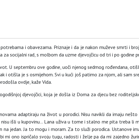
 potrebama i obavezama. Priznaje i da je nakon muževe smrti i bro
a za socijalni rad, s molbom da uzme djevojčicu od tri i po godine p
vot. U septembru ove godine, uoči njenog sedmog rođendana, otišla je 
k i otišla je s osmijehom. Svi u kući još patimo za njom, ali sam sr
brodošla ovdje, kaže Vida.
mogodišnjoj djevojčici, koja je došla iz Doma za djecu bez roditelj
ovama adaptiraju na život u porodici. Nisu navikli da imaju nešto št
zati, nisu išli u kupovinu… Lana uživa u tome i stalno me pita treba l
n na jedan. Ja to mogu i moram. Za to služi porodica. Ustanove im
 mi ono ispričalo svoju tugu, radosti i želje pa da mi zajedno žurim