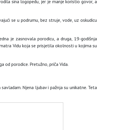
vodila sina logopedu, jer je manje koristio govor, a
krivajući se u podrumu, bez struje, vode, uz oskudicu
 jedna je zasnovala porodicu, a druga, 19-godišnja
atra Vidu koja se prisjetila okolnosti u kojima su
a od porodice. Pretužno, priča Vida.
h savladam. Njena ljubav i pažnja su unikatne. Teta