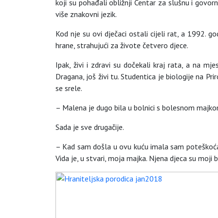
koji su pohađali obližnji Centar za slušnu i govorn
više znakovni jezik.
Kod nje su ovi dječaci ostali cijeli rat, a 1992. go
hrane, strahujući za živote četvero djece.
Ipak, živi i zdravi su dočekali kraj rata, a na m
Dragana, još živi tu. Studentica je biologije na 
se srele.
– Malena je dugo bila u bolnici s bolesnom majkom.
Sada je sve drugačije.
– Kad sam došla u ovu kuću imala sam poteškoća u š
Vida je, u stvari, moja majka. Njena djeca su moji b