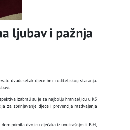
na ljubav i pažnja
zvalo dvadesetak djece bez roditeljskog staranja.
ubavi.
pektiva izabrali su je za najbolju hraniteljicu u KS
ja za zbrinjavanje djece i prevencija razdvajanja
j dom primila dvojicu dječaka iz unutrašnjosti BiH,