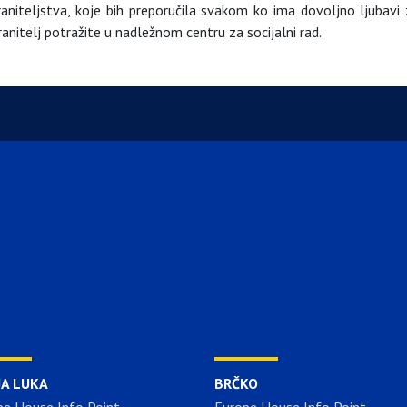
niteljstva, koje bih preporučila svakom ko ima dovoljno ljubavi z
nitelj potražite u nadležnom centru za socijalni rad.
JA LUKA
BRČKO