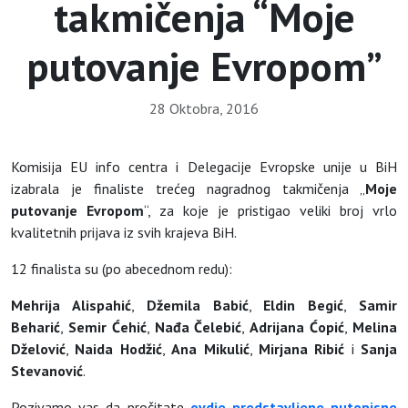
takmičenja “Moje
putovanje Evropom”
28 Oktobra, 2016
Komisija EU info centra i Delegacije Evropske unije u BiH
izabrala je finaliste trećeg nagradnog takmičenja „
Moje
putovanje Evropom
“, za koje je pristigao veliki broj vrlo
kvalitetnih prijava iz svih krajeva BiH.
12 finalista su (po abecednom redu):
Mehrija Alispahić
,
Džemila Babić
,
Eldin Begić
,
Samir
Beharić
,
Semir Ćehić
,
Nađa Čelebić
,
Adrijana
Ćopić
,
Melina
Dželović
,
Naida Hodžić
,
Ana Mikulić
,
Mirjana
Ribić
i
Sanja
Stevanović
.
Pozivamo vas da pročitate
ovdje predstavljene putopisne