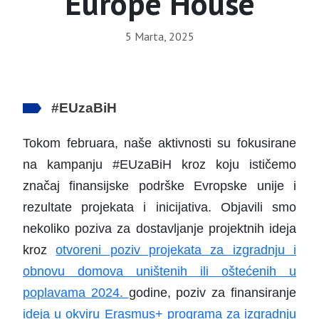
Europe House
5 Marta, 2025
#EUzaBiH
Tokom februara, naše aktivnosti su fokusirane
na kampanju #EUzaBiH kroz koju ističemo
značaj finansijske podrške Evropske unije i
rezultate projekata i inicijativa. Objavili smo
nekoliko poziva za dostavljanje projektnih ideja
kroz
otvoreni poziv projekata za izgradnju i
obnovu domova uništenih ili oštećenih u
poplavama 2024.
godine, poziv za finansiranje
ideja u okviru Erasmus+ programa za izgradnju