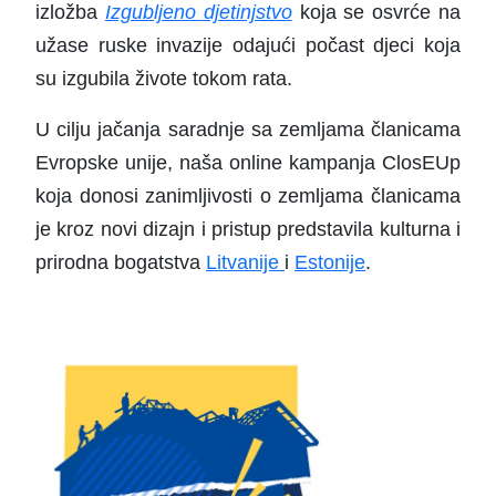
izložba
Izgubljeno djetinjstvo
koja se osvrće na
užase ruske invazije odajući počast djeci koja
su izgubila živote tokom rata.
U cilju jačanja saradnje sa zemljama članicama
Evropske unije, naša online kampanja ClosEUp
koja donosi zanimljivosti o zemljama članicama
je kroz novi dizajn i pristup predstavila kulturna i
prirodna bogatstva
Litvanije
i
Estonije
.