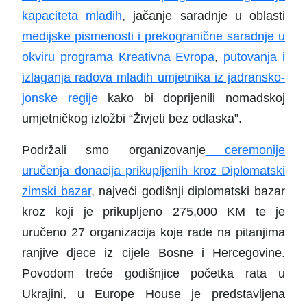
kapaciteta mladih
, jačanje saradnje u oblasti
medijske pismenosti i prekogranične saradnje u
okviru programa Kreativna Evropa
,
putovanja i
izlaganja radova mladih umjetnika iz jadransko-
jonske regije
kako bi doprijenili nomadskoj
umjetničkog izložbi “Živjeti bez odlaska”.
Podržali smo organizovanje
ceremonije
uručenja donacija prikupljenih kroz Diplomatski
zimski bazar
, najveći godišnji diplomatski bazar
kroz koji je prikupljeno 275,000 KM te je
uručeno 27 organizacija koje rade na pitanjima
ranjive djece iz cijele Bosne i Hercegovine.
Povodom treće godišnjice početka rata u
Ukrajini, u Europe House je predstavljena