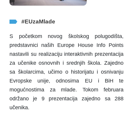
#EUzaMlade
S početkom novog školskog polugodišta,
predstavnici naših Europe House Info Points
nastavili su realizaciju interaktivnih prezentacija
za učenike osnovnih i srednjih škola. Zajedno
sa školarcima, učimo o historijatu i osnivanju
Evropske unije, odnosima EU i BiH te
mogućnostima za mlade. Tokom februara
održano je 9 prezentacija zajedno sa 288
učenika.