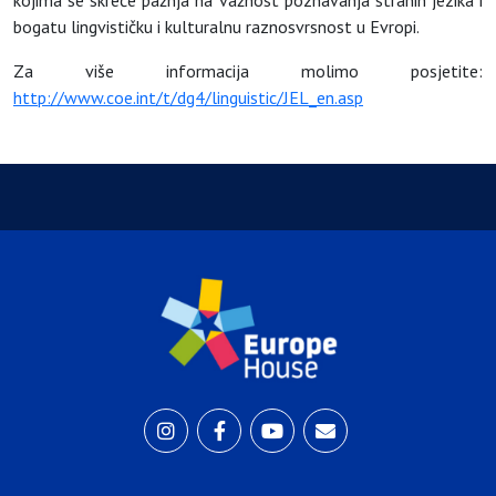
bogatu lingvističku i kulturalnu raznosvrsnost u Evropi.
Za više informacija molimo posjetite:
http://www.coe.int/t/dg4/linguistic/JEL_en.asp