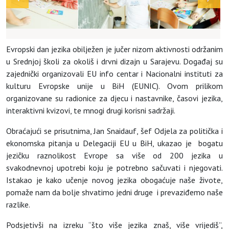
Evropski dan jezika obilježen je jučer nizom aktivnosti održanim
u Srednjoj školi za okoliš i drvni dizajn u Sarajevu. Događaj su
zajednički organizovali EU info centar i Nacionalni instituti za
kulturu Evropske unije u BiH (EUNIC). Ovom prilikom
organizovane su radionice za djecu i nastavnike, časovi jezika,
interaktivni kvizovi, te mnogi drugi korisni sadržaji.
Obraćajući se prisutnima, Jan Snaidauf, šef Odjela za politička i
ekonomska pitanja u Delegaciji EU u BiH, ukazao je bogatu
jezičku raznolikost Evrope sa više od 200 jezika u
svakodnevnoj upotrebi koju je potrebno sačuvati i njegovati.
Istakao je kako učenje novog jezika obogaćuje naše živote,
pomaže nam da bolje shvatimo jedni druge i prevaziđemo naše
razlike.
Podsjetivši na izreku “što više jezika znaš, više vrijediš”,