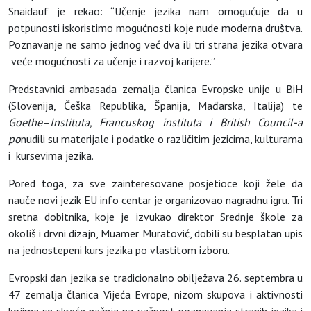
Snaidauf je rekao: “Učenje jezika nam omogućuje da u
potpunosti iskoristimo mogućnosti koje nude moderna društva.
Poznavanje ne samo jednog već dva ili tri strana jezika otvara
veće mogućnosti za učenje i razvoj karijere.”
Predstavnici ambasada zemalja članica Evropske unije u BiH
(Slovenija, Češka Republika, Španija, Mađarska, Italija) te
Goethe
–
Instituta, Francuskog instituta i British Council-a
po
nudili su materijale i podatke o različitim jezicima, kulturama
i kursevima jezika.
Pored toga, za sve zainteresovane posjetioce koji žele da
nauče novi jezik EU info centar je organizovao nagradnu igru. Tri
sretna dobitnika, koje je izvukao direktor Srednje škole za
okoliš i drvni dizajn, Muamer Muratović, dobili su besplatan upis
na jednostepeni kurs jezika po vlastitom izboru.
Evropski dan jezika se tradicionalno obilježava 26. septembra u
47 zemalja članica Vijeća Evrope, nizom skupova i aktivnosti
kojima se skreće pažnja na važnost poznavanja stranih jezika i