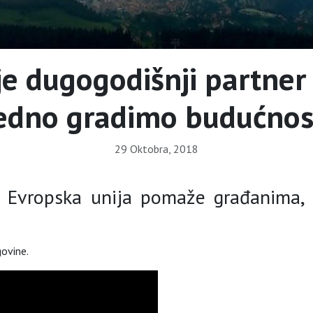
je dugogodišnji partner
jedno gradimo budućnost
29 Oktobra, 2018
 Evropska unija pomaže građanima, 
govine.