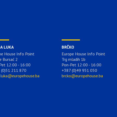
JA LUKA
BRČKO
pe House Info Point
Europe House Info Point
e Bursać 2
Trg mladih 1b
Pet 12:00 - 16:00
Pon-Pet 12:00 - 16:00
 (0)51 211 870
+387 (0)49 951 050
aluka@europehouse.ba
brcko@europehouse.ba