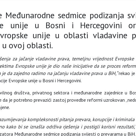
 Međunarodne sedmice podizanja svi
ke unije u Bosni i Hercegovini or
vropske unije u oblasti vladavine p
u ovoj oblasti.
ešenja za jačanje vladavine prava, temeljnu vrijednost Evropsk
jektima Evropske unije je dio naše inicijative da se proces refor
 je da zajedno radimo na jačanju vladavine prava u BiH,“
rekao je
ije Evropske unije u Bosni i Hercegovini.
vilnog društva, privatnog sektora i međunarodne zajednice u Bosn
 da je potrebno prevazići zastoj provedbe reformi uzrokovan „nedos
jene.
u razumijevanja kompleksnosti pitanja prevara, korupcije i kriminala
kako bi se iznašla održiva rješenja i postigli korisni rezultati,“
anizatora Međunarodne sedmice podizanja svijesti o prevarama u BiH.