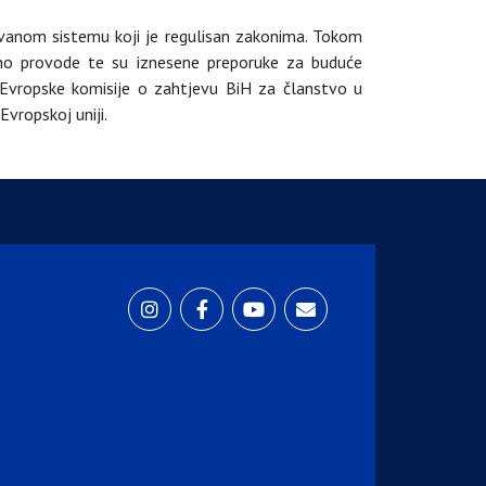
ovanom sistemu koji je regulisan zakonima. Tokom
utno provode te su iznesene preporuke za buduće
ja Evropske komisije o zahtjevu BiH za članstvo u
vropskoj uniji.