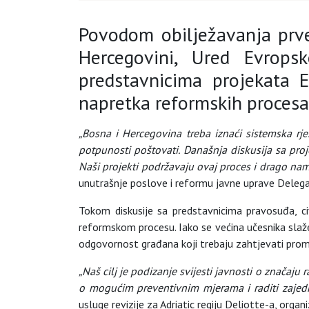
Povodom obilježavanja prve
Hercegovini, Ured Evrops
predstavnicima projekata E
napretka reformskih procesa 
„Bosna i Hercegovina treba iznaći sistemska rj
potpunosti poštovati. Današnja diskusija sa pro
Naši projekti podržavaju ovaj proces i drago nam
unutrašnje poslove i reformu javne uprave Delegac
Tokom diskusije sa predstavnicima pravosuđa, ci
reformskom procesu. Iako se većina učesnika slaže
odgovornost građana koji trebaju zahtjevati prom
„Naš cilj je podizanje svijesti javnosti o značaj
o mogućim preventivnim mjerama i raditi zajedno 
usluge revizije za Adriatic regiju Deliotte-a, org