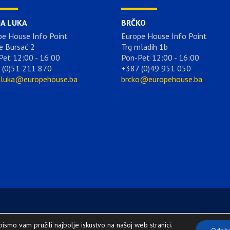
JA LUKA
BRČKO
pe House Info Point
Europe House Info Point
e Bursać 2
Trg mladih 1b
Pet 12:00 - 16:00
Pon-Pet 12:00 - 16:00
 (0)51 211 870
+387 (0)49 951 050
aluka@europehouse.ba
brcko@europehouse.ba
bismo vam pružili najbolje iskustvo na našoj web stranici.