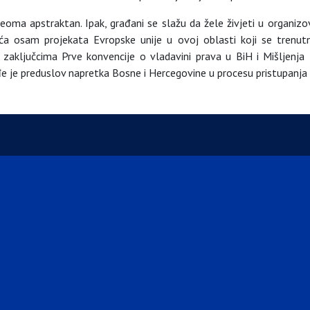
eoma apstraktan. Ipak, građani se slažu da žele živjeti u organiz
nuća osam projekata Evropske unije u ovoj oblasti koji se tren
sa zaključcima Prve konvencije o vladavini prava u BiH i Mišljen
đe je preduslov napretka Bosne i Hercegovine u procesu pristupanja E