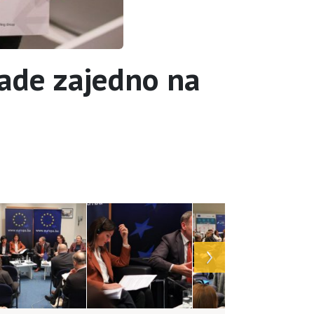
rade zajedno na
a