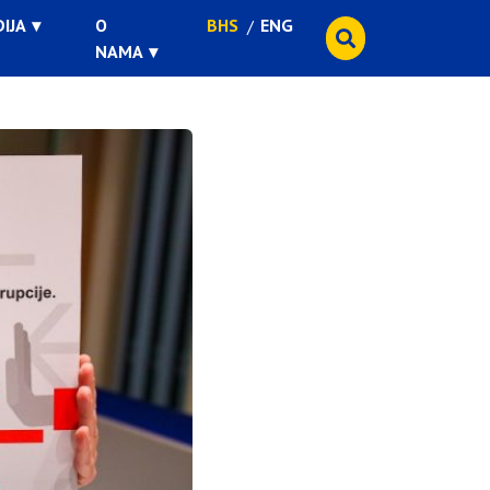
IJA
O
BHS
ENG
NAMA