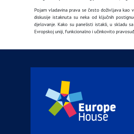
Pojam vladavina prava se često doživljava kao v
diskusije istaknuta su neka od ključnih postig
djelovanje. Kako su panelisti istakli, u skladu 
Evropskoj uniji, funkcionalno i učinkovito pravosu