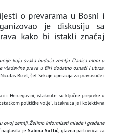
jesti o prevarama u Bosni i
ganizovao je diskusiju sa
rava kako bi istakli značaj
e unije koju svaka buduća zemlja članica mora u
me vladavine prava u BiH dodatno osnaži i ubrza.
 Nicolas Bizel, šef Sekcije operacija za pravosuđe i
i i Hercegovini, istaknute su ključne prepreke u
tatkom političke volje“, istaknuta je i kolektivna
 u ovoj zemlji. Želimo informisati mlade i građane
naglasila je
Sabina Softić
, glavna partnerica za