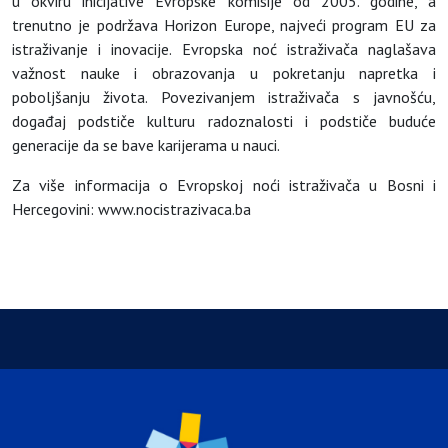
u okviru inicijative Evropske komisije od 2005. godine, a
trenutno je podržava Horizon Europe, najveći program EU za
istraživanje i inovacije. Evropska noć istraživača naglašava
važnost nauke i obrazovanja u pokretanju napretka i
poboljšanju života. Povezivanjem istraživača s javnošću,
događaj podstiče kulturu radoznalosti i podstiče buduće
generacije da se bave karijerama u nauci.
Za više informacija o Evropskoj noći istraživača u Bosni i
Hercegovini: www.nocistrazivaca.ba