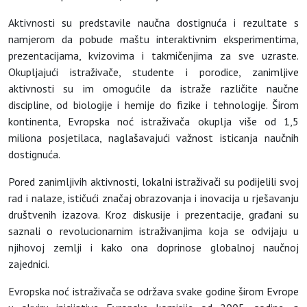
Aktivnosti su predstavile naučna dostignuća i rezultate s
namjerom da pobude maštu interaktivnim eksperimentima,
prezentacijama, kvizovima i takmičenjima za sve uzraste.
Okupljajući istraživače, studente i porodice, zanimljive
aktivnosti su im omogućile da istraže različite naučne
discipline, od biologije i hemije do fizike i tehnologije. Širom
kontinenta, Evropska noć istraživača okuplja više od 1,5
miliona posjetilaca, naglašavajući važnost isticanja naučnih
dostignuća.
Pored zanimljivih aktivnosti, lokalni istraživači su podijelili svoj
rad i nalaze, ističući značaj obrazovanja i inovacija u rješavanju
društvenih izazova. Kroz diskusije i prezentacije, građani su
saznali o revolucionarnim istraživanjima koja se odvijaju u
njihovoj zemlji i kako ona doprinose globalnoj naučnoj
zajednici.
Evropska noć istraživača se održava svake godine širom Evrope