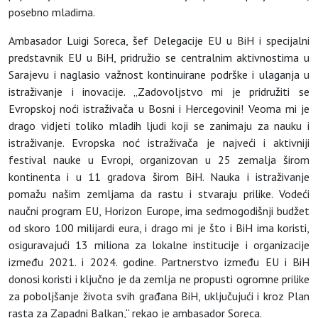
posebno mladima.
Ambasador Luigi Soreca, šef Delegacije EU u BiH i specijalni
predstavnik EU u BiH, pridružio se centralnim aktivnostima u
Sarajevu i naglasio važnost kontinuirane podrške i ulaganja u
istraživanje i inovacije. „Zadovoljstvo mi je pridružiti se
Evropskoj noći istraživača u Bosni i Hercegovini! Veoma mi je
drago vidjeti toliko mladih ljudi koji se zanimaju za nauku i
istraživanje. Evropska noć istraživača je najveći i aktivniji
festival nauke u Evropi, organizovan u 25 zemalja širom
kontinenta i u 11 gradova širom BiH. Nauka i istraživanje
pomažu našim zemljama da rastu i stvaraju prilike. Vodeći
naučni program EU, Horizon Europe, ima sedmogodišnji budžet
od skoro 100 milijardi eura, i drago mi je što i BiH ima koristi,
osiguravajući 13 miliona za lokalne institucije i organizacije
između 2021. i 2024. godine. Partnerstvo između EU i BiH
donosi koristi i ključno je da zemlja ne propusti ogromne prilike
za poboljšanje života svih građana BiH, uključujući i kroz Plan
rasta za Zapadni Balkan,“ rekao je ambasador Soreca.