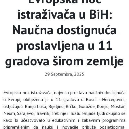
istraživača u BiH:
Naučna dostignuća
proslavljena u 11
gradova širom zemlje
29 Septembra, 2025
Evropska noć istraživača, najveća proslava naučnih dostignuća
u Evropi, obilježena je u 11 gradova u Bosni i Hercegovini,
uključujući Banju Luku, Bijeljinu, Brčko, Goražde, Konjic, Mostar,
Neum, Sarajevo, Travnik, Trebinje i Tuzlu. Hiljade ljudi okupilo se
kako bi učestvovalo u edukativnim i zabavnim programima
pripremljenim da nauku i inovacije približe posjetiocima,