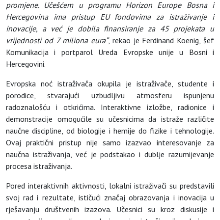
promjene. Učešćem u programu Horizon Europe Bosna i
Hercegovina ima pristup EU fondovima za istraživanje i
inovacije, a već je dobila finansiranje za 45 projekata u
vrijednosti od 7 miliona eura“
, rekao je Ferdinand Koenig, šef
Komunikacija i portparol Ureda Evropske unije u Bosni i
Hercegovini.
Evropska noć istraživača okupila je istraživače, studente i
porodice, stvarajući uzbudljivu atmosferu ispunjenu
radoznalošću i otkrićima. Interaktivne izložbe, radionice i
demonstracije omogućile su učesnicima da istraže različite
naučne discipline, od biologije i hemije do fizike i tehnologije.
Ovaj praktični pristup nije samo izazvao interesovanje za
naučna istraživanja, već je podstakao i dublje razumijevanje
procesa istraživanja.
Pored interaktivnih aktivnosti, lokalni istraživači su predstavili
svoj rad i rezultate, ističući značaj obrazovanja i inovacija u
rješavanju društvenih izazova. Učesnici su kroz diskusije i