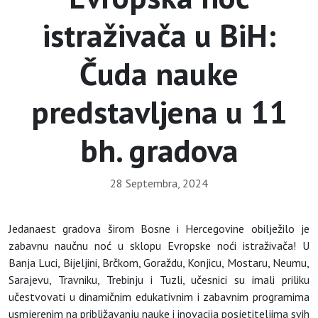
istraživača u BiH:
Čuda nauke
predstavljena u 11
bh. gradova
28 Septembra, 2024
Jedanaest gradova širom Bosne i Hercegovine obilježilo je
zabavnu naučnu noć u sklopu Evropske noći istraživača! U
Banja Luci, Bijeljini, Brčkom, Goraždu, Konjicu, Mostaru, Neumu,
Sarajevu, Travniku, Trebinju i Tuzli, učesnici su imali priliku
učestvovati u dinamičnim edukativnim i zabavnim programima
usmjerenim na približavanju nauke i inovacija posjetiteljima svih