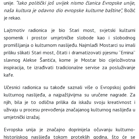
unije.
“Iako politički još uvijek nismo članica Evropske unije,
naša kultura je odavno dio evropske kulturne baštine”,
Božić
je rekao.
Lajtmotiv radionica je bio Stari most, svjetski kulturni
spomenik i prostor umjetničke slobode kao i slobodnog
promišljanja o kulturnom naslijeđu. Najmlađi Mostarci su imali
priliku slikati Stari most, čitati i dramatizovati pjesmu “Emina”
slavnog Alekse Šantića, kome je Mostar bio cijeloživotna
inspiracija, te izrađivati tradicionalne servise za posluživanje
kafe.
Učesnici radionica su takođe saznali više o Evropskoj godini
kulturnog naslijeđa, a najpažljivijma su uručene nagrade. Za
njih, bila je to odlična prilika da iskažu svoju kreativnost i
uživaju u procesu prevođenja značajanog kulturnog naslijeđa u
umjetnički izražaj.
Evropska unija je značajno doprinijela očuvanju kulturno-
historijskog naslijeđa tokom proteklih godina, što će se