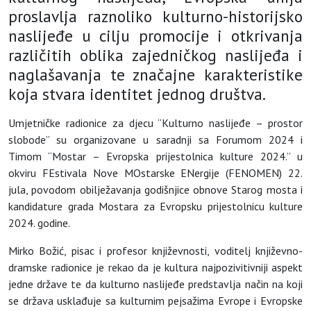
proslavlja raznoliko kulturno-historijsko
naslijeđe u cilju promocije i otkrivanja
različitih oblika zajedničkog naslijeđa i
naglašavanja te značajne karakteristike
koja stvara identitet jednog društva.
Umjetničke radionice za djecu “Kulturno naslijeđe – prostor
slobode” su organizovane u saradnji sa Forumom 2024 i
Timom “Mostar – Evropska prijestolnica kulture 2024.” u
okviru FEstivala Nove MOstarske ENergije (FENOMEN) 22.
jula, povodom obilježavanja godišnjice obnove Starog mosta i
kandidature grada Mostara za Evropsku prijestolnicu kulture
2024. godine.
Mirko Božić, pisac i profesor književnosti, voditelj književno-
dramske radionice je rekao da je kultura najpozivitivniji aspekt
jedne države te da kulturno naslijeđe predstavlja način na koji
se država usklađuje sa kulturnim pejsažima Evrope i Evropske