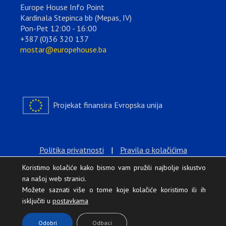
Europe House Info Point
Kardinala Stepinca bb (Mepas, IV)
Pon-Pet 12:00 - 16:00
+387 (0)36 320 137
mostar@europehouse.ba
Projekat finansira Evropska unija
Politika privatnosti
|
Pravila o kolačićima
Koristimo kolačiće kako bismo vam pružili najbolje iskustvo
na našoj web stranici.
Možete saznati više o tome koje kolačiće koristimo ili ih
isključiti u
postavkama
.
Odobri
Odbaci
Europe House © 2026 Sva prava zadržana.