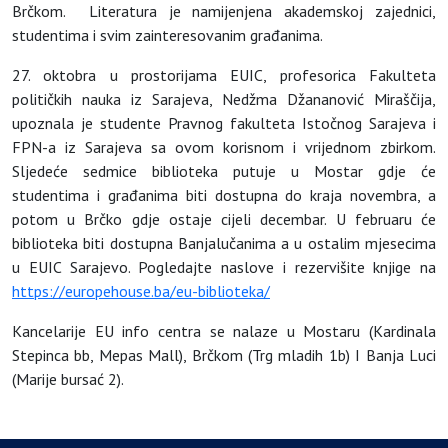
Brčkom. Literatura je namijenjena akademskoj zajednici,
studentima i svim zainteresovanim građanima.
27. oktobra u prostorijama EUIC, profesorica Fakulteta
političkih nauka iz Sarajeva, Nedžma Džananović Miraščija,
upoznala je studente Pravnog fakulteta Istočnog Sarajeva i
FPN-a iz Sarajeva sa ovom korisnom i vrijednom zbirkom.
Sljedeće sedmice biblioteka putuje u Mostar gdje će
studentima i građanima biti dostupna do kraja novembra, a
potom u Brčko gdje ostaje cijeli decembar. U februaru će
biblioteka biti dostupna Banjalučanima a u ostalim mjesecima
u EUIC Sarajevo. Pogledajte naslove i rezervišite knjige na
https://europehouse.ba/eu-biblioteka/
Kancelarije EU info centra se nalaze u Mostaru (Kardinala
Stepinca bb, Mepas Mall), Brčkom (Trg mladih 1b) I Banja Luci
(Marije bursać 2).