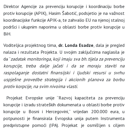
Direktor Agencije za prevenciju korupcije i koordinaciju borbe
protiv korupcije (APIK), Hasim Šabotić, podsjetio je na važnost
koordinacijske funkcije APIK-a, te zahvalio EU na njenoj stalnoj
podršci i ukupnim naporima u oblasti borbe protiv korupcije u
BiH.
Voditeljica projektnog tima,
dr. Londa Esadze
, dala je pregled
nalaza i rezultata Projekta. U svojim zaključcima naglasila je
da “
zadatak monitoringa, koji imaju sva bh. tijela za prevenciju
korupcije, treba dalje jačati i da se moraju staviti na
raspolaganje dostatni finansijski i ljudski resursi u svrhu
uspješne provedbe strategija i akcionih planova za borbu
protiv korpcije, na svim nivoima vlasti.
Projekat Evropske unije “Razvoj kapaciteta za prevenciju
korupcije i izradu strateških dokumenata u oblasti borbe protiv
korupcije u Bosni i Hercegovini,” vrijedan 200.000 eura, u
potpunosti je finansirala Evropska unija putem Instrumenta
predpristupne pomoći (IPA). Projekat je osmišljen s ciljem