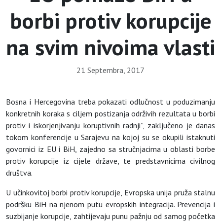
borbi protiv korupcije
na svim nivoima vlasti
21 Septembra, 2017
Bosna i Hercegovina treba pokazati odlučnost u poduzimanju
konkretnih koraka s ciljem postizanja održivih rezultata u borbi
protiv i iskorjenjivanju koruptivnih radnji”, zaključeno je danas
tokom konferencije u Sarajevu na kojoj su se okupili istaknuti
govornici iz EU i BiH, zajedno sa stručnjacima u oblasti borbe
protiv korupcije iz cijele države, te predstavnicima civilnog
društva.
U učinkovitoj borbi protiv korupcije, Evropska unija pruža stalnu
podršku BiH na njenom putu evropskih integracija. Prevencija i
suzbijanje korupcije, zahtijevaju punu pažnju od samog početka