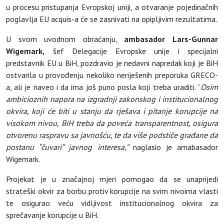
u procesu pristupanja Evropskoj uniji, a otvaranje pojedinačnih
poglavlja EU acquis-a će se zasnivati na opipljivim rezultatima.
U svom uvodnom obraćanju,
ambasador
Lars-Gunnar
Wigemark
,
šef Delegacije Evropske unije i specijalni
predstavnik EU u BiH, pozdravio je nedavni napredak koji je BiH
ostvarila u provođenju nekoliko neriješenih preporuka GRECO-
a, ali je naveo i da ima još puno posla koji treba uraditi. “
Osim
ambicioznih napora na izgradnji zakonskog i institucionalnog
okvira, koji će biti u stanju da rješava i pitanje korupcije na
visokom nivou, BiH treba da poveća transparentnost, osigura
otvorenu raspravu sa javnošću, te da više podstiče građane da
postanu “čuvari” javnog interesa,”
naglasio je amabasador
Wigemark.
Projekat je u značajnoj mjeri pomogao da se unaprijedi
strateški okvir za borbu protiv korupcije na svim nivoima vlasti
te osigurao veću vidljivost institucionalnog okvira za
sprečavanje korupcije u BiH.