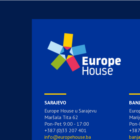
SARAJEVO
BAN
Europe House u Sarajevu
Euro
Maršala Tita 62
Marij
Pon-Pet 9:00 - 17:00
Pon-
+387 (0)33 207 401
+387
info@europehouse.ba
banj