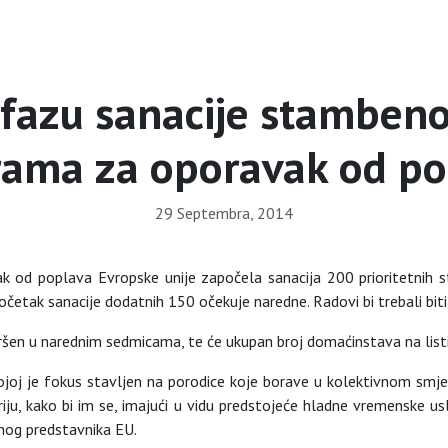
 fazu sanacije stambeno
rama za oporavak od po
29 Septembra, 2014
 od poplava Evropske unije započela sanacija 200 prioritetnih st
očetak sanacije dodatnih 150 očekuje naredne. Radovi bi trebali bit
ršen u narednim sedmicama, te će ukupan broj domaćinstava na listi 
joj je fokus stavljen na porodice koje borave u kolektivnom smješ
riju, kako bi im se, imajući u vidu predstojeće hladne vremenske 
lnog predstavnika EU.