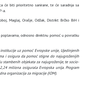
a će biti prioritetno sanirane, te će saradnja sa
P-a.
boj, Maglaj, Orašje, Odžak, Distrikt Brčko BiH i
 u poplavama, odnosno direktnu pomoć u povratku
nstitucije uz pomoć Evropske unije, Ujedinjenih
ama i osigura da pomoć stigne do najugroženijih
ju stambenih objekata za najugroženije, te socio-
2,24 miliona osigurala Evropska unija. Program
na organizacija za migracije (IOM).