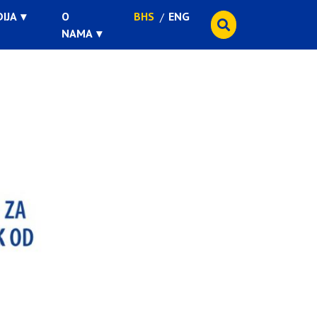
IJA
O
BHS
ENG
NAMA