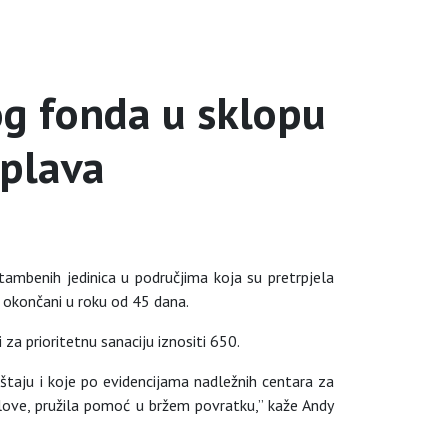
g fonda u sklopu
plava
ambenih jedinica u područjima koja su pretrpjela
i okončani u roku od 45 dana.
za prioritetnu sanaciju iznositi 650.
taju i koje po evidencijama nadležnih centara za
uslove, pružila pomoć u bržem povratku,” kaže Andy