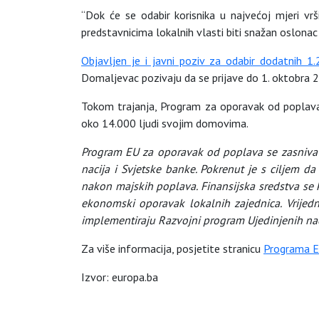
“Dok će se odabir korisnika u najvećoj mjeri vrš
predstavnicima lokalnih vlasti biti snažan oslon
Objavljen je i javni poziv za odabir dodatnih 1.
Domaljevac pozivaju da se prijave do 1. oktobra 2
Tokom trajanja, Program za oporavak od poplava
oko 14.000 ljudi svojim domovima.
Program EU za oporavak od poplava se zasniva n
nacija i Svjetske banke. Pokrenut je s ciljem 
nakon majskih poplava. Finansijska sredstva se k
ekonomski oporavak lokalnih zajednica. Vrijed
implementiraju Razvojni program Ujedinjenih naci
Za više informacija, posjetite stranicu
Programa E
Izvor: europa.ba