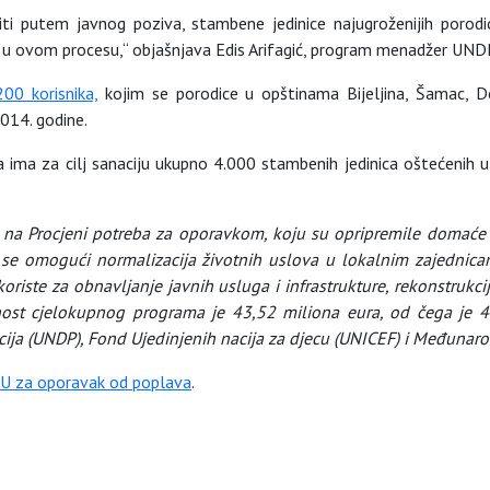
iti putem javnog poziva, stambene jedinice najugroženijih porodic
ac u ovom procesu,“ objašnjava Edis Arifagić, program menadžer UND
200 korisnika,
kojim se porodice u opštinama Bijeljina, Šamac, Do
014. godine.
 ima za cilj sanaciju ukupno 4.000 stambenih jedinica oštećenih
a Procjeni potreba za oporavkom, koju su opripremile domaće i
da se omogući normalizacija životnih uslova u lokalnim zajednic
oriste za obnavljanje javnih usluga i infrastrukture, rekonstrukci
nost cjelokupnog programa je 43,52 miliona eura, od čega je 4
ja (UNDP), Fond Ujedinjenih nacija za djecu (UNICEF) i Međunarod
U za oporavak od poplava
.