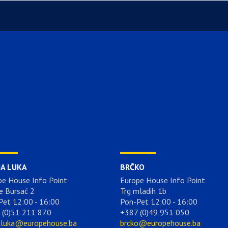
JA LUKA
BRČKO
pe House Info Point
Europe House Info Point
e Bursać 2
Trg mladih 1b
Pet 12:00 - 16:00
Pon-Pet 12:00 - 16:00
 (0)51 211 870
+387 (0)49 951 050
aluka@europehouse.ba
brcko@europehouse.ba