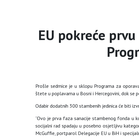
EU pokreće prvu
Prog
Prošle sedmice je u sklopu Programa za oporavak
štete u poplavama u Bosni i Hercegovini, dok se p
Odabir dodatnih 300 stambenih jedinica će biti izv
”Ovo je prva faza sanacije stambenog fonda u ko
socijalni rad spadaju u posebno osjetljivu katego
McGuffie, portparol Delegacije EU u BiH i specija