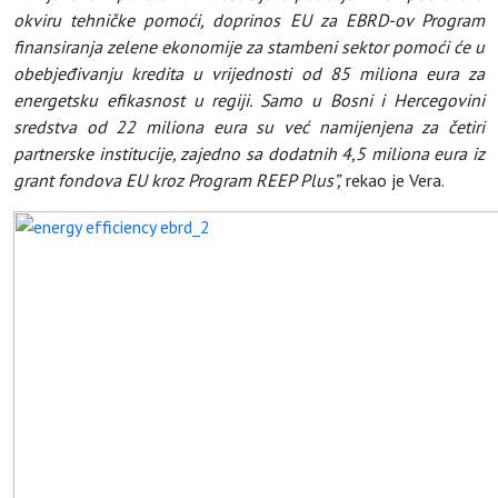
okviru tehničke pomoći, doprinos EU za EBRD-ov Program
finansiranja zelene ekonomije za stambeni sektor pomoći će u
obebjeđivanju kredita u vrijednosti od 85 miliona eura za
energetsku efikasnost u regiji. Samo u Bosni i Hercegovini
sredstva od 22 miliona eura su već namijenjena za četiri
partnerske institucije, zajedno sa dodatnih 4,5 miliona eura iz
grant fondova EU kroz Program REEP Plus”,
rekao je Vera.