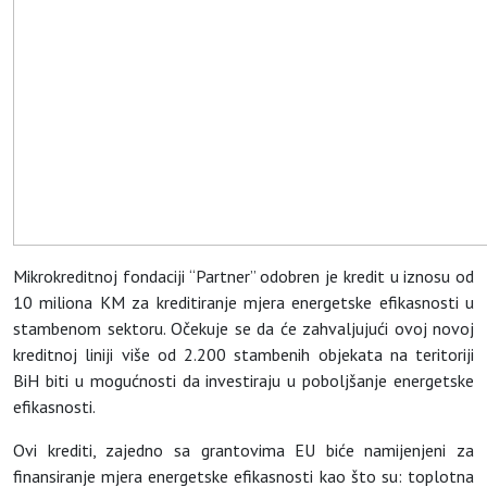
Mikrokreditnoj fondaciji “Partner” odobren je kredit u iznosu od
10 miliona KM za kreditiranje mjera energetske efikasnosti u
stambenom sektoru. Očekuje se da će zahvaljujući ovoj novoj
kreditnoj liniji više od 2.200 stambenih objekata na teritoriji
BiH biti u mogućnosti da investiraju u poboljšanje energetske
efikasnosti.
Ovi krediti, zajedno sa grantovima EU biće namijenjeni za
finansiranje mjera energetske efikasnosti kao što su: toplotna