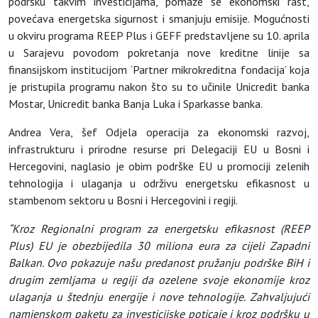
podršku takvim investicijama, pomaže se ekonomski rast,
povećava energetska sigurnost i smanjuju emisije. Mogućnosti
u okviru programa REEP Plus i GEFF predstavljene su 10. aprila
u Sarajevu povodom pokretanja nove kreditne linije sa
finansijskom institucijom ‘Partner mikrokreditna fondacija’ koja
je pristupila programu nakon što su to učinile Unicredit banka
Mostar, Unicredit banka Banja Luka i Sparkasse banka.
Andrea Vera, šef Odjela operacija za ekonomski razvoj,
infrastrukturu i prirodne resurse pri Delegaciji EU u Bosni i
Hercegovini, naglasio je obim podrške EU u promociji zelenih
tehnologija i ulaganja u održivu energetsku efikasnost u
stambenom sektoru u Bosni i Hercegovini i regiji.
“Kroz Regionalni program za energetsku efikasnost (REEP
Plus) EU je obezbijedila 30 miliona eura za cijeli Zapadni
Balkan. Ovo pokazuje našu predanost pružanju podrške BiH i
drugim zemljama u regiji da ozelene svoje ekonomije kroz
ulaganja u štednju energije i nove tehnologije. Zahvaljujući
namjenskom paketu za investicijske poticaje i kroz podršku u