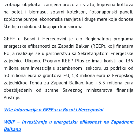
izolacija objekata, zamjena prozora i vrata, kupovina kotlova
na pelet i biomasu, solarni kolektori, fotonaponski paneli,
toplotne pumpe, ekonomska rasvjeta i druge mere koje donose
štednju i udobnost krajnjim korisnicima.
GEFF u Bosni i Hercegovini je dio Regionalnog programa
energetske efikasnosti za Zapadni Balkan (REEP), koji finansira
EU, a realizuje se u partnerstvu sa Sekretarijatom Energetske
zajednice. Ukupno, Program REEP Plus će imati koristi od 135
miliona eura investicija u stambenom sektoru, uz podršku od
30 miliona eura iz grantova EU, 1,8 miliona eura iz Evropskog
zajedničkog fonda za Zapadni Balkan, kao i 3,3 miliona eura
obezbijeđenih od strane Saveznog ministarstva finansija
Austrije.
Više informacija o GEFF-u u Bosni i Hercegovini
WBIF – Investiranje u energetsku efikasnost na Zapadnom
Balkanu