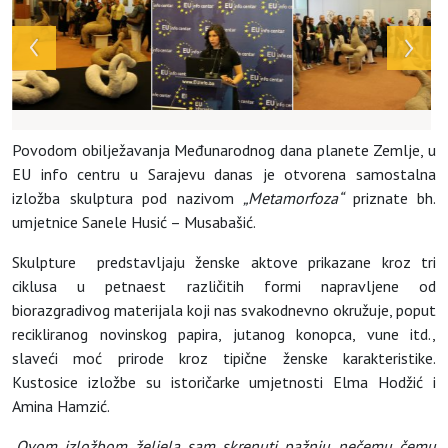
Povodom obilježavanja Međunarodnog dana planete Zemlje, u
EU info centru u Sarajevu danas je otvorena samostalna
izložba skulptura pod nazivom
„Metamorfoza“
priznate bh.
umjetnice Sanele Husić – Musabašić.
Skulpture predstavljaju ženske aktove prikazane kroz tri
ciklusa u petnaest različitih formi napravljene od
biorazgradivog materijala koji nas svakodnevno okružuje, poput
recikliranog novinskog papira, jutanog konopca, vune itd.,
slaveći moć prirode kroz tipične ženske karakteristike.
Kustosice izložbe su istoričarke umjetnosti Elma Hodžić i
Amina Hamzić.
„
Ovom izložbom željela
sam
skrenuti pažnju
nečemu čemu