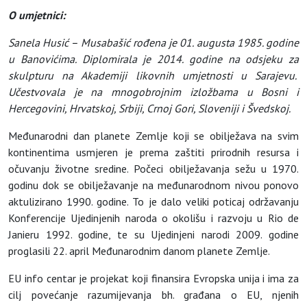
O umjetnici:
Sanela Husić – Musabašić rođena je 01. augusta 1985. godine
u Banovićima. Diplomirala je 2014. godine na odsjeku za
skulpturu na Akademiji likovnih umjetnosti u Sarajevu.
Učestvovala je na mnogobrojnim izložbama u Bosni i
Hercegovini, Hrvatskoj, Srbiji, Crnoj Gori, Sloveniji i Švedskoj.
Međunarodni dan planete Zemlje koji se obilježava na svim
kontinentima usmjeren je prema zaštiti prirodnih resursa i
očuvanju životne sredine. Počeci obilježavanja sežu u 1970.
godinu dok se obilježavanje na međunarodnom nivou ponovo
aktulizirano 1990. godine. To je dalo veliki poticaj održavanju
Konferencije Ujedinjenih naroda o okolišu i razvoju u Rio de
Janieru 1992. godine, te su Ujedinjeni narodi 2009. godine
proglasili 22. april Međunarodnim danom planete Zemlje.
EU info centar je projekat koji finansira Evropska unija i ima za
cilj povećanje razumijevanja bh. građana o EU, njenih