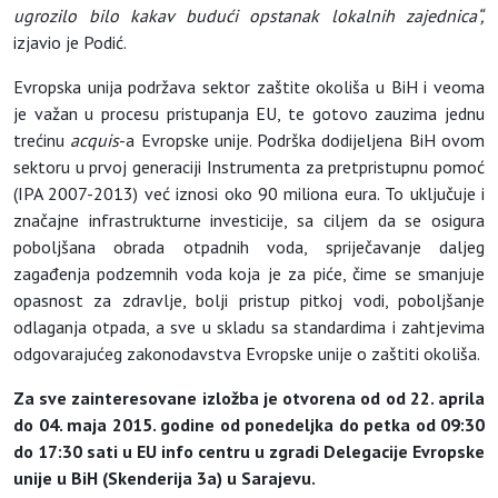
ugrozilo bilo kakav budući opstanak lokalnih zajednica“
,
izjavio je Podić.
Evropska unija podržava sektor zaštite okoliša u BiH i veoma
je važan u procesu pristupanja EU, te gotovo zauzima jednu
trećinu
acquis
-a Evropske unije. Podrška dodijeljena BiH ovom
sektoru u prvoj generaciji Instrumenta za pretpristupnu pomoć
(IPA 2007-2013) već iznosi oko 90 miliona eura. To uključuje i
značajne infrastrukturne investicije, sa ciljem da se osigura
poboljšana obrada otpadnih voda, spriječavanje daljeg
zagađenja podzemnih voda koja je za piće, čime se smanjuje
opasnost za zdravlje, bolji pristup pitkoj vodi, poboljšanje
odlaganja otpada, a sve u skladu sa standardima i zahtjevima
odgovarajućeg zakonodavstva Evropske unije o zaštiti okoliša.
Za sve zainteresovane izložba je otvorena od od 22. aprila
do 04. maja 2015. godine od ponedeljka do petka od 09:30
do 17:30 sati u EU info centru
u
zgradi Delegacije Evropske
unije u BiH (Skenderija 3a) u Sarajevu
.