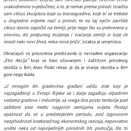
svakodnevno svjedočimo,
a to je nemar prema prirodi. Izradila
sam ciklus skulptura koje su biorazgradive
,
koje
bi
se
trebale
u dogledno vrijeme naći u prirodi
, te
na taj način završile
ciklus davno započet na zemlji
,
prije nego što su pretvorene u
sirovinu, do potpunog truljenja i vraćanja zemlji iz koje će
izrasti neki novi život,
neka
nova priča
“, istakla je umjetnica.
Obraćajući se prisutnima predstavnik iz nevladine organizacije
„Eko Akcija“
koja se bavi očuvanjem i zaštitom prirodnog
okoliša u BiH, Anes Podić rekao je da je stanje okoliša u BiH
gore nego ikada.
„
U mnogim
bh.
gradovima građani udišu zrak koji je
najzagađeniji u Evropi. Rijeke se i dalje zagađuju otpadnim
vodama gradova i industrije, sa svega dva posto teritorije pod
zaštitom smo među najgorim zemljama svijeta. Postoji
opasnost da se u predstojećem periodu, pod izgovorom
neophodnosti kratkoročnog ekonomskog razvoja, nepovratno
unište neka od najvr
i
jednijih prirodnih
bh.
područja, što bi