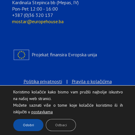
Kardinala Stepinca bb (Mepas, IV)
Pon-Pet 12:00 - 16:00
+387 (0)36 320 137
mostar@europehouse.ba
Projekat finansira Evropska unija
Politika privatnosti
|
Pravila o kolačićima
Koristimo kolačiće kako bismo vam pružili najbolje iskustvo
na našoj web stranici.
Možete saznati više o tome koje kolačiće koristimo ili ih
isključiti u
postavkama
.
Odobri
Odbaci
Europe House © 2026 Sva prava zadržana.