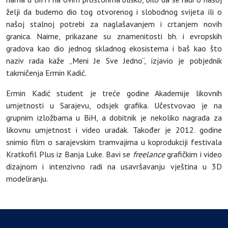
želji da budemo dio tog otvorenog i slobodnog svijeta ili o
našoj stalnoj potrebi za naglašavanjem i crtanjem novih
granica. Naime, prikazane su znamenitosti bh. i evropskih
gradova kao dio jednog skladnog ekosistema i baš kao što
naziv rada kaže „Meni Je Sve Jedno“, izjavio je pobjednik
takmičenja Ermin Kadić.
Ermin Kadić student je treće godine Akademije likovnih
umjetnosti u Sarajevu, odsjek grafika. Učestvovao je na
grupnim izložbama u BiH, a dobitnik je nekoliko nagrada za
likovnu umjetnost i video uradak. Također je 2012. godine
snimio film o sarajevskim tramvajima u koprodukciji festivala
Kratkofil Plus iz Banja Luke. Bavi se
freelance
grafičkim i video
dizajnom i intenzivno radi na usavršavanju vještina u 3D
modeliranju.