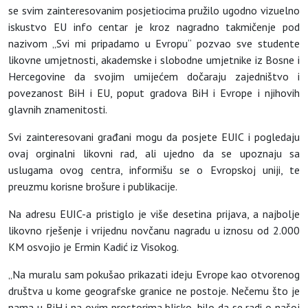
se svim zainteresovanim posjetiocima pružilo ugodno vizuelno
iskustvo EU info centar je kroz nagradno takmičenje pod
nazivom „Svi mi pripadamo u Evropu“ pozvao sve studente
likovne umjetnosti, akademske i slobodne umjetnike iz Bosne i
Hercegovine da svojim umijećem dočaraju zajedništvo i
povezanost BiH i EU, poput gradova BiH i Evrope i njihovih
glavnih znamenitosti.
Svi zainteresovani građani mogu da posjete EUIC i pogledaju
ovaj orginalni likovni rad, ali ujedno da se upoznaju sa
uslugama ovog centra, informišu se o Evropskoj uniji, te
preuzmu korisne brošure i publikacije.
Na adresu EUIC-a pristiglo je više desetina prijava, a najbolje
likovno rješenje i vrijednu novčanu nagradu u iznosu od 2.000
KM osvojio je Ermin Kadić iz Visokog.
„Na muralu sam pokušao prikazati ideju Evrope kao otvorenog
društva u kome geografske granice ne postoje. Nečemu što je
nama u BiH i na ovim prostorima blisko, bilo da se radi o našoj