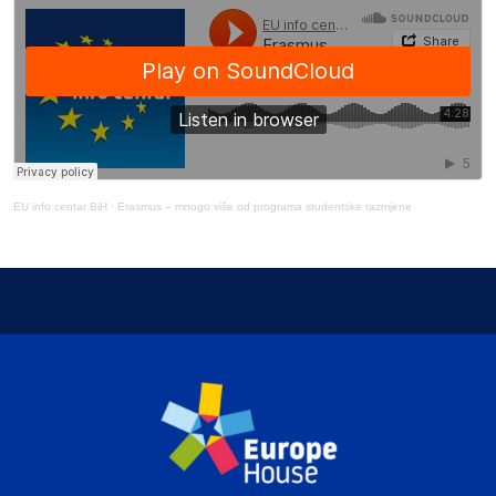
EU info centar BiH
·
Erasmus – mnogo više od programa studentske razmjene