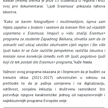
Balkan (WBAA) snimila je priče 15 studenata iz regiona i kroz
svoj prvi dokumentarac “Ljudi Erasmusa” prikazala njihova
iskustva.
“Kako se bavim fotografijom i multimedijom, isprva sam
htjela zajedno s bratom i sestrom da kreiram film od vlastitih
uspomena s Erasmusa. Imajući u vidu značaj Erasmus+
programa za studente Zapadnog Balkana, shvatila sam da će
ostvariti veći uticaj ukoliko obuhvatim cijeli region i što više
ljudi kako bi se čule različite perspektive, različita iskustva i
kreirale nove konekcije između svih tih ljudi, pogotovo ljudi
koji će tek postati dio Erasmus+ programa,”
kaže Naida.
Važnost ovog programa iskazana je i činjenicom da je budžet za
trenutni ciklus (2021-2027) udvostručen u odnosu na
prethodni te da je pažnja usmjerena i na digitalizaciju,
održivost, socijalnu inkluziju i društvenu raznolikost što
potvrđuje njegove karakteristike jednog od najraznovrsnijih i
najinkluzivnijih programa Evropske unije.