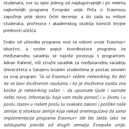
studenata, sve su opisi jednog od najdugotrajnijih i po nekima
najkorisnijih programa Evropske unije. Priča o Erasmusu
započinje prije skoro četiri decenije, a do sada su milioni
studenata, profesora i akademskog osoblja koristili brojne
prednosti učešća.
Svako od učesnika programa nosi sa sobom svoje Erasmus+
iskustvo, a osobe poput koordinatora programa za
međunarodnu saradnju se najviše povezuju s programom.
Adnan Rahimić, viši stručni saradnik za međunarodnu saradnju
Univerziteta u Sarajevu brojnim studentima je postao sinonim
za ovaj program.
“Ja za Erasmus+ vežem networking. Ko želi
da se bavi društvenim naukama i ko je društvena osoba zna
koliko je networking važan – da upoznate ljude i saznate
nešto novo, informaciju koja vam može pomoći i u životu i u
poslu. Izazov u našem poslu su svakako zakoni i politike naše
zemlje, tj struktura zemlje koja nekad onemogućava da sama
implementacija programa Erasmus+ ide što lakše. Iako ne
odstupamo previše od drugih zemalja Evropske unije,