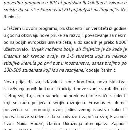
provedbu programa u BiH bi podržala fleksibilnost zakona u
smislu da su više Erasmus ili EU prijateljski nastrojeni,”
ističe
Rahimić.
Učešćem u ovom programu, bh. studenti i univerziteti iz godine
u godinu otkrivaju nove prilike za razvoj i povezivanje sa nekim
od najboljih evropskih univerziteta, a do sada ih je preko 8000
učestvovalo.
“Uvijek možemo bolje, ali činjenica je da kada je
Erasmus tek krenuo ovdje, sa 2-3 studenta koja su nekako
stidljivo krenula po prvi put u inostranstvo, danas brojimo po
200-300 studenata koji idu na razmjene,”
dodaje Rahimić.
Nova prijateljstva, izlazak iz zone komfora, nova iskustva,
istraživanje novih kultura i tradicija i povezivanje s mladima iz
cijelog svijeta, samo su neke od prednosti koje ističu studenti
koji se rado prisjećaju svojih razmjena. Erasmus + alumni
posvećeni su promociji ovog jedinstvenog iskustva kako bi
pozvali nove studente da se odvaže i započnu svoj Erasmus
život. Naida Hodžić, članica Udruženja alumnija za Zapadni