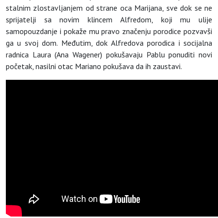
stalnim zlostavljanjem od strane oca Marijana, sve dok se ne
sprijatelji sa novim klincem Alfredom, koji mu ulije
samopouzdanje i pokaže mu pravo značenju porodice pozvavši
ga u svoj dom. Međutim, dok Alfredova porodica i socijalna
radnica Laura (Ana Wagener) pokušavaju Pablu ponuditi novi
početak, nasilni otac Mariano pokušava da ih zaustavi.