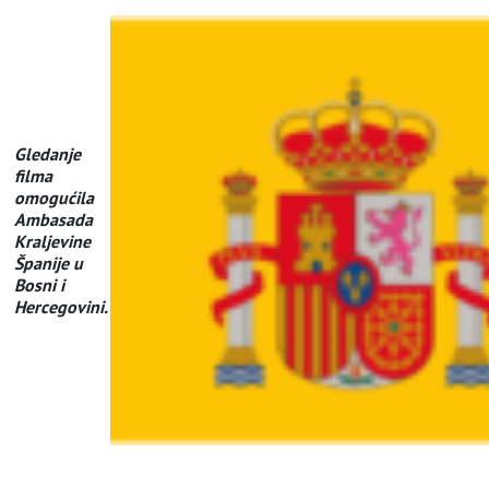
Gledanje
filma
omogućila
Ambasada
Kraljevine
Španije u
Bosni i
Hercegovini.