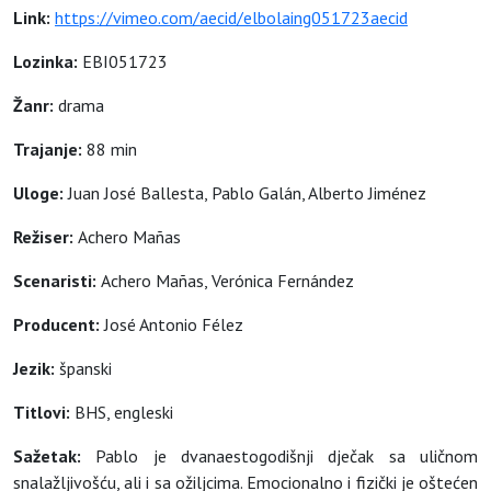
Link:
https://vimeo.com/aecid/elbolaing051723aecid
Lozinka:
EBI051723
Žanr:
drama
Trajanje:
88 min
Uloge:
Juan José Ballesta, Pablo Galán, Alberto Jiménez
Režiser:
Achero Mañas
Scenaristi:
Achero Mañas, Verónica Fernández
Producent:
José Antonio Félez
Jezik:
španski
Titlovi:
BHS, engleski
Sažetak:
Pablo je dvanaestogodišnji dječak sa uličnom
snalažljivošću, ali i sa ožiljcima. Emocionalno i fizički je oštećen