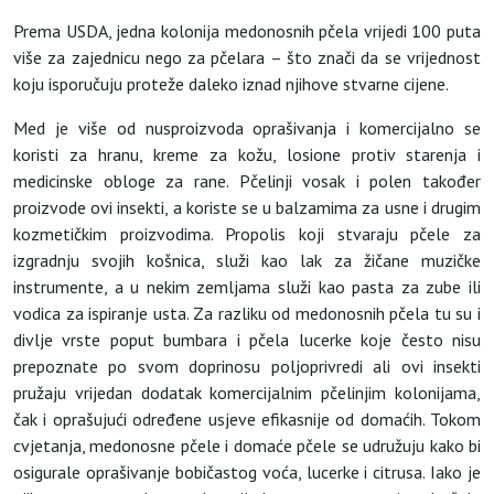
Prema USDA, jedna kolonija medonosnih pčela vrijedi 100 puta
više za zajednicu nego za pčelara – što znači da se vrijednost
koju isporučuju proteže daleko iznad njihove stvarne cijene.
Med je više od nusproizvoda oprašivanja i komercijalno se
koristi za hranu, kreme za kožu, losione protiv starenja i
medicinske obloge za rane. Pčelinji vosak i polen također
proizvode ovi insekti, a koriste se u balzamima za usne i drugim
kozmetičkim proizvodima. Propolis koji stvaraju pčele za
izgradnju svojih košnica, služi kao lak za žičane muzičke
instrumente, a u nekim zemljama služi kao pasta za zube ili
vodica za ispiranje usta. Za razliku od medonosnih pčela tu su i
divlje vrste poput bumbara i pčela lucerke koje često nisu
prepoznate po svom doprinosu poljoprivredi ali ovi insekti
pružaju vrijedan dodatak komercijalnim pčelinjim kolonijama,
čak i oprašujući određene usjeve efikasnije od domaćih. Tokom
cvjetanja, medonosne pčele i domaće pčele se udružuju kako bi
osigurale oprašivanje bobičastog voća, lucerke i citrusa. Iako je