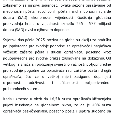
zabrinemo za njihovu sigurnost. Svake sezone oprašivanje od
medonosnih pčela, autohtonih pčela i muha donosi milijarde
dolara (SAD) ekonomske vrijednosti. Godišnja globalna
proizvodnja hrane u vrijednosti između 235 i 577 milijardi
dolara (SAD) ovisi o njihovom doprinosu.
Svjetski dan pčela 2023. poziva na globalnu akciju za podršku
poljoprivredne proizvodnje pogodne za oprašivače i naglašava
važnost zaštite pčela i drugih oprašivača, posebno kroz
poljoprivredne proizvodne prakse zasnovane na dokazima. Od
velikog je značaja i podizanje svijesti o važnosti poljoprivredne
proizvodnje pogodne za oprašivače radi zaštite pčela i drugih
oprašivača, što će u velikoj mjeri zasigurno doprinijeti
otpornosti, održivosti i efikasnosti poljoprivredno-
prehrambenih sistema.
Kada uzmemo u obzir da 16,5% vrsta oprašivača kičmenjaka
prijeti izumiranje na globalnom nivou, te da je 40% vrsta
oprašivača beskičmenjaka, posebno pčela i leptira suočeno sa