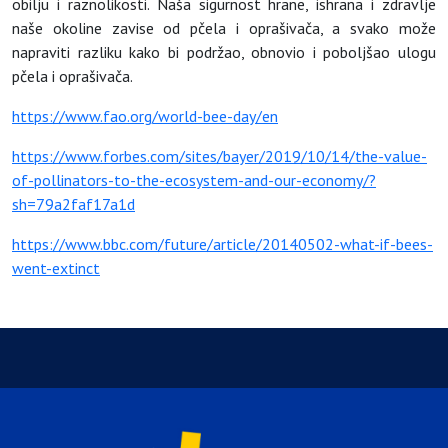
obilju i raznolikosti. Naša sigurnost hrane, ishrana i zdravlje
naše okoline zavise od pčela i oprašivača, a svako može
napraviti razliku kako bi podržao, obnovio i poboljšao ulogu
pčela i oprašivača.
https://www.fao.org/world-bee-day/en
https://www.forbes.com/sites/bayer/2019/10/14/the-value-
of-pollinators-to-the-ecosystem-and-our-economy/?
sh=79a2faf17a1d
https://www.bbc.com/future/article/20140502-what-if-bees-
went-extinct