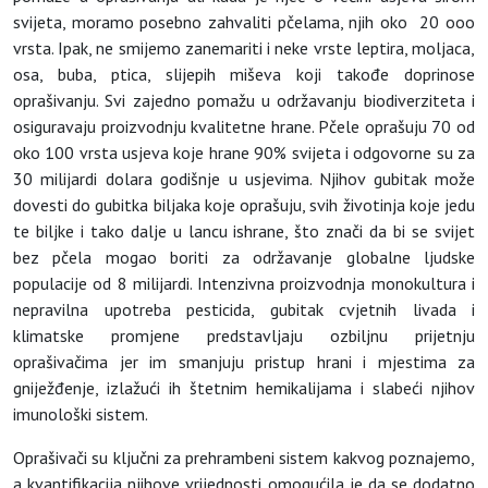
svijeta, moramo posebno zahvaliti pčelama, njih oko 20 ooo
vrsta. Ipak, ne smijemo zanemariti i neke vrste leptira, moljaca,
osa, buba, ptica, slijepih miševa koji takođe doprinose
oprašivanju. Svi zajedno pomažu u održavanju biodiverziteta i
osiguravaju proizvodnju kvalitetne hrane. Pčele oprašuju 70 od
oko 100 vrsta usjeva koje hrane 90% svijeta i odgovorne su za
30 milijardi dolara godišnje u usjevima. Njihov gubitak može
dovesti do gubitka biljaka koje oprašuju, svih životinja koje jedu
te biljke i tako dalje u lancu ishrane, što znači da bi se svijet
bez pčela mogao boriti za održavanje globalne ljudske
populacije od 8 milijardi. Intenzivna proizvodnja monokultura i
nepravilna upotreba pesticida, gubitak cvjetnih livada i
klimatske promjene predstavljaju ozbiljnu prijetnju
oprašivačima jer im smanjuju pristup hrani i mjestima za
gniježđenje, izlažući ih štetnim hemikalijama i slabeći njihov
imunološki sistem.
Oprašivači su ključni za prehrambeni sistem kakvog poznajemo,
a kvantifikacija njihove vrijednosti omogućila je da se dodatno