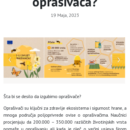
oprašivača?
19 Maja, 2023
Array
Šta bi se desilo da izgubimo oprašivače?
Oprašivači su ključni za zdravlje ekosistema i sigurnost hrane, a
mnoga područja poljoprivrede ovise o oprašivačima. Naučnici
procjenjuju da 200.000 – 350.000 različitih životinjskih vrsta
pomaže u oprašivanju ali kada je riječ o većini usjeva širom