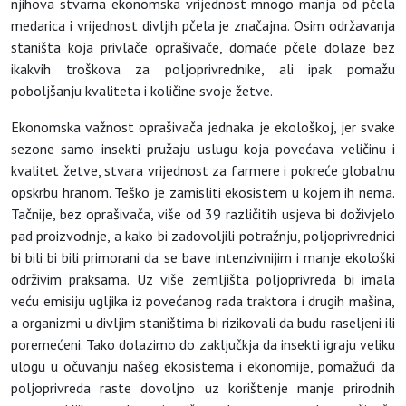
njihova stvarna ekonomska vrijednost mnogo manja od pčela
medarica i vrijednost divljih pčela je značajna. Osim održavanja
staništa koja privlače oprašivače, domaće pčele dolaze bez
ikakvih troškova za poljoprivrednike, ali ipak pomažu
poboljšanju kvaliteta i količine svoje žetve.
Ekonomska važnost oprašivača jednaka je ekološkoj, jer svake
sezone samo insekti pružaju uslugu koja povećava veličinu i
kvalitet žetve, stvara vrijednost za farmere i pokreće globalnu
opskrbu hranom. Teško je zamisliti ekosistem u kojem ih nema.
Tačnije, bez oprašivača, više od 39 različitih usjeva bi doživjelo
pad proizvodnje, a kako bi zadovoljili potražnju, poljoprivrednici
bi bili bi bili primorani da se bave intenzivnijim i manje ekološki
održivim praksama. Uz više zemljišta poljoprivreda bi imala
veću emisiju ugljika iz povećanog rada traktora i drugih mašina,
a organizmi u divljim staništima bi rizikovali da budu raseljeni ili
poremećeni. Tako dolazimo do zaključkja da insekti igraju veliku
ulogu u očuvanju našeg ekosistema i ekonomije, pomažući da
poljoprivreda raste dovoljno uz korištenje manje prirodnih