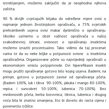
istrebljenjem, možemo zaključiti da je neophodna njihova
zaštita.
90 % divljih cvjetajućih biljaka do određene mjere ovisi o
najmanje jednom životinjskom oprašivaču, a 75% svjetskih
prehrambenih usjeva ovisi makar djelimično o oprašivanju.
Ukoliko uzmemo u obzir važnost oprašivača u našoj
svakodnevnoj ishrani, ovisnost o oprašivanju insektima
možemo izraziti procentualno. Tako vidimo da taj procenat
varira te da su neke biljke u potpunosti ovisne o insektima
oprašivačima. Organizovane pčele su najvrijedniji oprašivači u
ekonomskom smislu poljoprivrede. Ovi hiperefikasni insekti
mogu pružiti oprašivanje gotovo bilo kojeg usjeva. Bademi, na
primjer, gotovo u potpunosti zavise od oprašivanja pčela.
(Badem 100%, luk i tikva 90-100%, jabuka i mango 80-100%,
repica i suncokret 50-100%, lubenica 70-100%). Bez
medonosnih pčela, berba borovnica, tikvica, lubenica i drugog
voća bila bi znatno smanjena, što bi dovelo do rasta cijena i
poremetilo tržište.