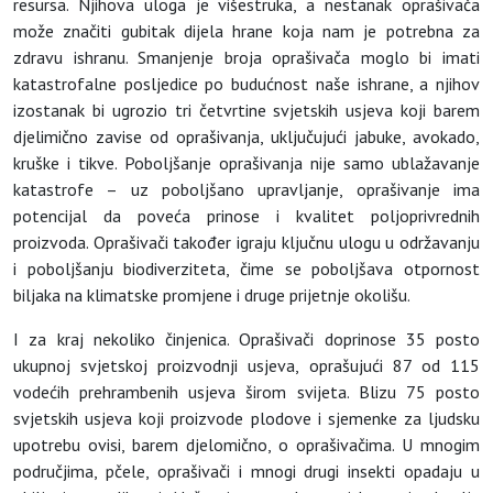
resursa. Njihova uloga je višestruka, a nestanak oprašivača
može značiti gubitak dijela hrane koja nam je potrebna za
zdravu ishranu. Smanjenje broja oprašivača moglo bi imati
katastrofalne posljedice po budućnost naše ishrane, a njihov
izostanak bi ugrozio tri četvrtine svjetskih usjeva koji barem
djelimično zavise od oprašivanja, uključujući jabuke, avokado,
kruške i tikve. Poboljšanje oprašivanja nije samo ublažavanje
katastrofe – uz poboljšano upravljanje, oprašivanje ima
potencijal da poveća prinose i kvalitet poljoprivrednih
proizvoda. Oprašivači također igraju ključnu ulogu u održavanju
i poboljšanju biodiverziteta, čime se poboljšava otpornost
biljaka na klimatske promjene i druge prijetnje okolišu.
I za kraj nekoliko činjenica. Oprašivači doprinose 35 posto
ukupnoj svjetskoj proizvodnji usjeva, oprašujući 87 od 115
vodećih prehrambenih usjeva širom svijeta. Blizu 75 posto
svjetskih usjeva koji proizvode plodove i sjemenke za ljudsku
upotrebu ovisi, barem djelomično, o oprašivačima. U mnogim
područjima, pčele, oprašivači i mnogi drugi insekti opadaju u