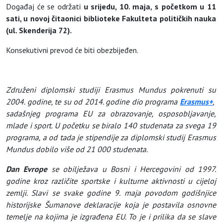
Događaj će se održati
u srijedu, 10. maja, s početkom u 11
sati, u novoj čitaonici biblioteke Fakulteta političkih nauka
(ul. Skenderija 72).
Konsekutivni prevod će biti obezbijeđen.
Združeni diplomski studiji Erasmus Mundus pokrenuti su
2004. godine, te su od 2014. godine dio programa
Erasmus+
,
sadašnjeg programa EU za obrazovanje, osposobljavanje,
mlade i sport. U početku se biralo 140 studenata za svega 19
programa, a od tada je stipendije za diplomski studij Erasmus
Mundus dobilo više od 21 000 studenata.
Dan Evrope
se obilježava u Bosni i Hercegovini od 1997.
godine kroz različite sportske i kulturne aktivnosti u cijeloj
zemlji. Slavi se svake godine 9. maja povodom godišnjice
historijske Šumanove deklaracije koja je postavila osnovne
temelje na kojima je izgrađena EU. To je i prilika da se slave