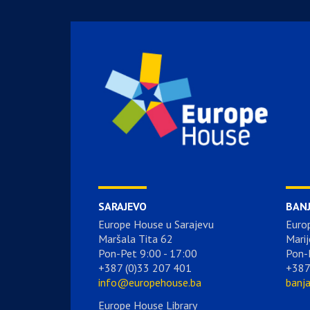
SARAJEVO
BAN
Europe House u Sarajevu
Euro
Maršala Tita 62
Marij
Pon-Pet 9:00 - 17:00
Pon-
+387 (0)33 207 401
+387
info@europehouse.ba
banj
Europe House Library