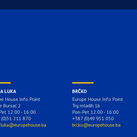
JA LUKA
BRČKO
pe House Info Point
Europe House Info Point
e Bursać 2
Trg mladih 1b
Pet 12:00 - 16:00
Pon-Pet 12:00 - 16:00
 (0)51 211 870
+387 (0)49 951 050
aluka@europehouse.ba
brcko@europehouse.ba