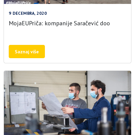
9 DECEMBRA, 2020
MojaEUPriča: kompanije Saračević doo
Saznaj više