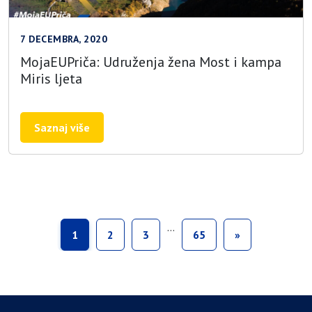
7 DECEMBRA, 2020
MojaEUPriča: Udruženja žena Most i kampa
Miris ljeta
Saznaj više
…
1
2
3
65
»