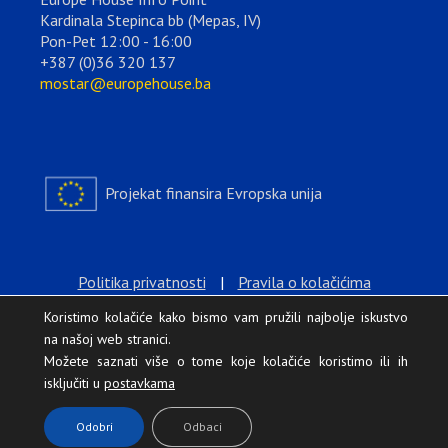
Kardinala Stepinca bb (Mepas, IV)
Pon-Pet 12:00 - 16:00
+387 (0)36 320 137
mostar@europehouse.ba
Projekat finansira Evropska unija
Politika privatnosti
|
Pravila o kolačićima
Koristimo kolačiće kako bismo vam pružili najbolje iskustvo
na našoj web stranici.
Možete saznati više o tome koje kolačiće koristimo ili ih
isključiti u
postavkama
.
Odobri
Odbaci
Europe House © 2026 Sva prava zadržana.