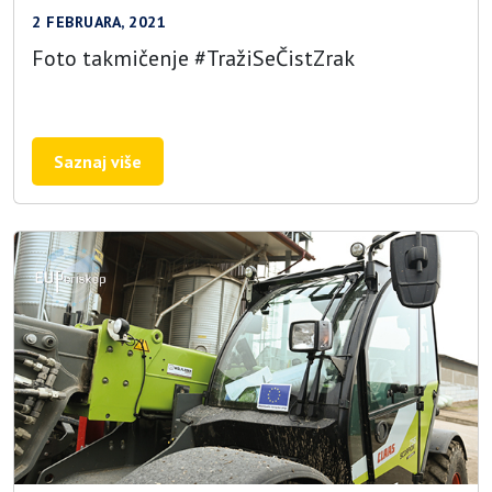
2 FEBRUARA, 2021
Foto takmičenje #TražiSeČistZrak
Saznaj više