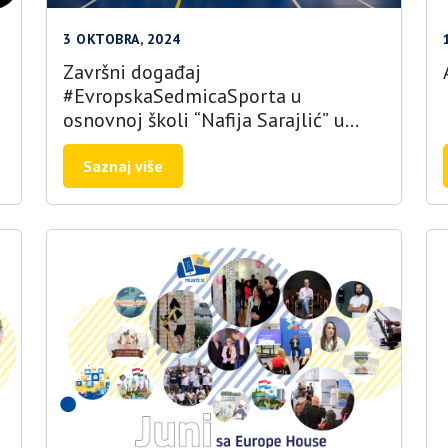
3 OKTOBRA, 2024
Završni događaj
#EvropskaSedmicaSporta u
osnovnoj školi “Nafija Sarajlić” u
Sarajevu
Saznaj više