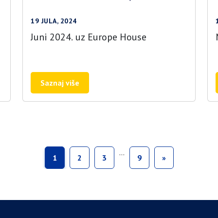
19 JULA, 2024
Juni 2024. uz Europe House
Saznaj više
…
1
2
3
9
»