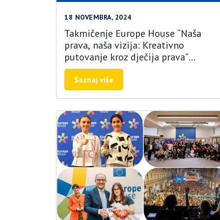
18 NOVEMBRA, 2024
Takmičenje Europe House “Naša
prava, naša vizija: Kreativno
putovanje kroz dječija prava”
završeno je!
Saznaj više