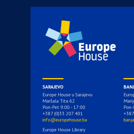
SARAJEVO
BAN
Europe House u Sarajevu
Euro
Maršala Tita 62
Marij
Pon-Pet 9:00 - 17:00
Pon-
+387 (0)33 207 401
+387
info@europehouse.ba
banj
Europe House Library