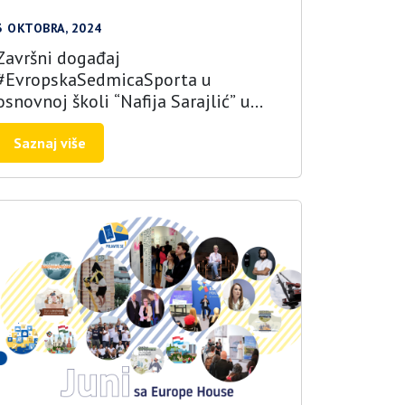
3 OKTOBRA, 2024
Završni događaj
#EvropskaSedmicaSporta u
osnovnoj školi “Nafija Sarajlić” u
Sarajevu
Saznaj više