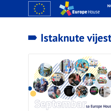
N
Istaknute vijest