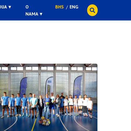
IJA
O
BHS
ENG
NAMA