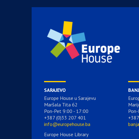
SARAJEVO
BAN
Europe House u Sarajevu
Euro
Maršala Tita 62
Marij
Pon-Pet 9:00 - 17:00
Pon-
+387 (0)33 207 401
+387
info@europehouse.ba
banj
Europe House Library