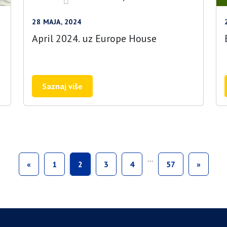
28 MAJA, 2024
April 2024. uz Europe House
Saznaj više
…
«
1
2
3
4
57
»