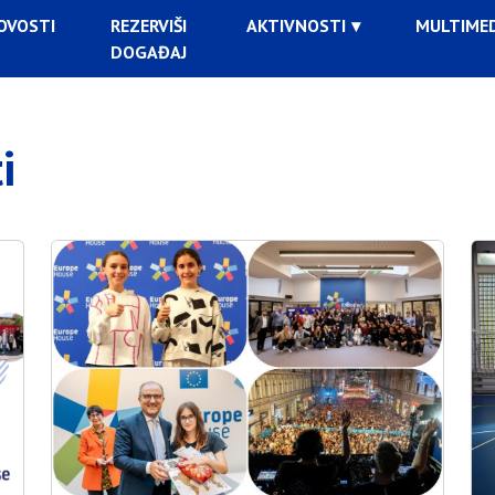
OVOSTI
REZERVIŠI
AKTIVNOSTI
MULTIMED
DOGAĐAJ
i