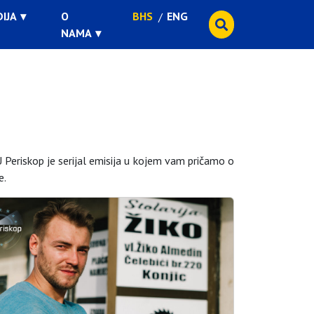
IJA
O
BHS
ENG
NAMA
 Periskop je serijal emisija u kojem vam pričamo o
e.