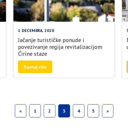
1 DECEMBRA, 2020
Jačanje turističke ponude i
povezivanje regija revitalizacijom
Ćirine staze
Saznaj više
«
1
2
3
4
5
»