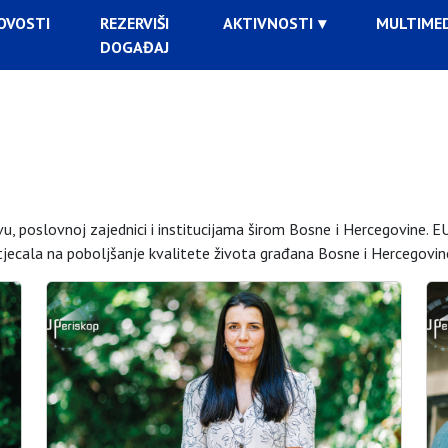
OVOSTI
REZERVIŠI
AKTIVNOSTI
MULTIMED
DOGAĐAJ
, poslovnoj zajednici i institucijama širom Bosne i Hercegovine. EU
tjecala na poboljšanje kvalitete života građana Bosne i Hercegovin