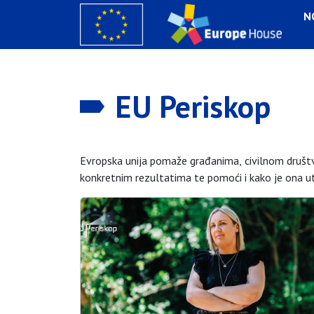
N
EU Periskop
Evropska unija pomaže građanima, civilnom društvu
konkretnim rezultatima te pomoći i kako je ona u