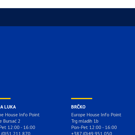
JA LUKA
BRČKO
pe House Info Point
Europe House Info Point
e Bursać 2
Trg mladih 1b
Pet 12:00 - 16:00
Pon-Pet 12:00 - 16:00
 (0)51 211 870
+387 (0)49 951 050